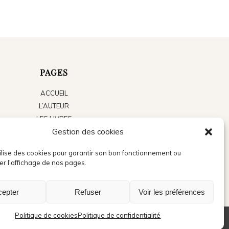
PAGES
ACCUEIL
L’AUTEUR
LES LIVRES
Gestion des cookies
LE BLOG
ACTUALITÉS
tilise des cookies pour garantir son bon fonctionnement ou
PRESSE
er l'affichage de nos pages.
CONTACT
cepter
Refuser
Voir les préférences
Politique de cookies
Politique de confidentialité
Mentions légales
Politique de confidentialité
Politique de cookies (UE)