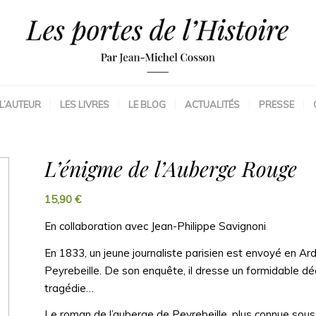
L’AUTEUR
LES LIVRES
LE BLOG
ACTUALITÉS
PRESSE
L’énigme de l’Auberge Rouge
15,90
€
En collaboration avec Jean-Philippe Savignoni
En 1833, un jeune journaliste parisien est envoyé en Ar
Peyrebeille. De son enquête, il dresse un formidable déco
tragédie…
Le roman de l’auberge de Peyrebeille, plus connue sous