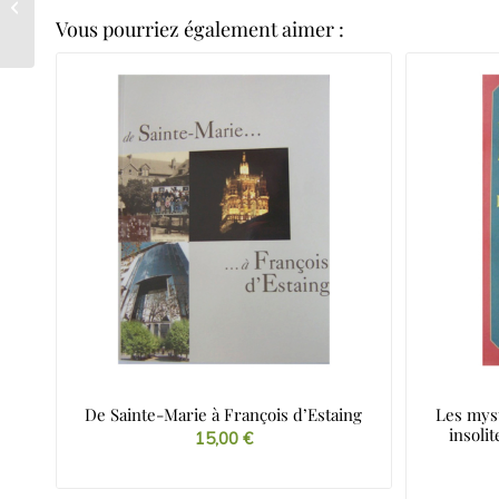
Aveyron et à Rodez
Vous pourriez également aimer :
de 1790 à nos jours
De Sainte-Marie à François d’Estaing
Les myst
insoli
15,00
€