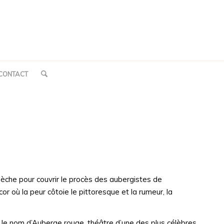
CONTACT
dèche pour couvrir le procès des aubergistes de
r où la peur côtoie le pittoresque et la rumeur, la
 le nom d’Auberge rouge, théâtre d’une des plus célèbres