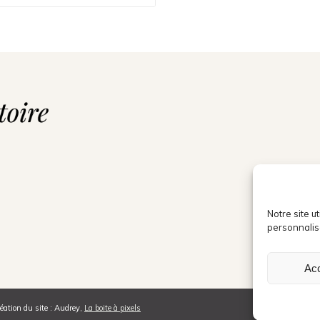
Notre site u
personnalis
Ac
éation du site : Audrey,
La boite à pixels