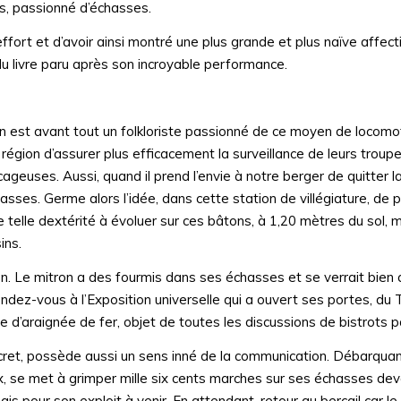
s, passionné d’échasses.
nd effort et d’avoir ainsi montré une plus grande et plus naïve affec
e du livre paru après son incroyable performance.
n est avant tout un folkloriste passionné de ce moyen de locomo
région d’assurer plus efficacement la surveillance de leurs troup
geuses. Aussi, quand il prend l’envie à notre berger de quitter l
hasses. Germe alors l’idée, dans cette station de villégiature, de 
telle dextérité à évoluer sur ces bâtons, à 1,20 mètres du sol, 
ins.
. Le mitron a des fourmis dans ses échasses et se verrait bien 
rendez-vous à l’Exposition universelle qui a ouvert ses portes, du
e d’araignée de fer, objet de toutes les discussions de bistrots pa
ecret, possède aussi un sens inné de la communication. Débarquan
ux, se met à grimper mille six cents marches sur ses échasses dev
s pour son exploit à venir. En attendant, retour au bercail car le