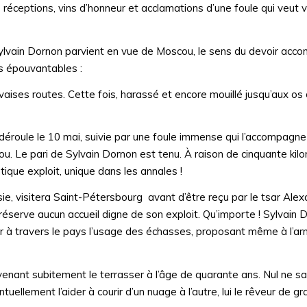
réceptions, vins d’honneur et acclamations d’une foule qui veut v
Sylvain Dornon parvient en vue de Moscou, le sens du devoir acco
s épouvantables :
mauvaises routes. Cette fois, harassé et encore mouillé jusqu’aux o
e déroule le 10 mai, suivie par une foule immense qui l’accompagne
cou. Le pari de Sylvain Dornon est tenu. À raison de cinquante kil
tique exploit, unique dans les annales !
, visitera Saint-Pétersbourg avant d’être reçu par le tsar Alexa
i réserve aucun accueil digne de son exploit. Qu’importe ! Sylvain 
ir à travers le pays l’usage des échasses, proposant même à l’a
 venant subitement le terrasser à l’âge de quarante ans. Nul ne sa
uellement l’aider à courir d’un nuage à l’autre, lui le rêveur de g