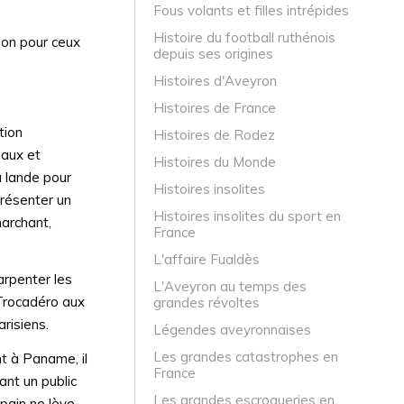
Fous volants et filles intrépides
Histoire du football ruthénois
tion pour ceux
depuis ses origines
Histoires d'Aveyron
Histoires de France
tion
Histoires de Rodez
eaux et
Histoires du Monde
a lande pour
Histoires insolites
présenter un
Histoires insolites du sport en
marchant,
France
L'affaire Fualdès
arpenter les
L'Aveyron au temps des
 Trocadéro aux
grandes révoltes
risiens.
Légendes aveyronnaises
Les grandes catastrophes en
t à Paname, il
France
ant un public
Les grandes escroqueries en
 pain ne lève