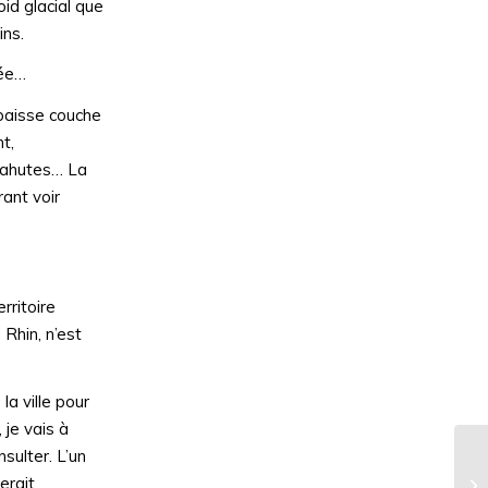
oid glacial que
ins.
née…
épaisse couche
t,
 cahutes… La
rant voir
rritoire
Rhin, n’est
la ville pour
 je vais à
sulter. L’un
17
erait