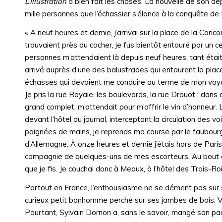
L’Illustration
a bien fait les choses. La nouvelle de son dép
mille personnes que l’échassier s’élance à la conquête d
« A neuf heures et demie, j’arrivai sur la place de la Con
trouvaient près du cocher, je fus bientôt entouré par un c
personnes m’attendaient là depuis neuf heures, tant était
arrivé auprès d’une des balustrades qui entourent la place
échasses qui devaient me conduire au terme de mon voyage, 
Je pris la rue Royale, les boulevards, la rue Drouot ; dan
grand complet, m’attendait pour m’offrir le vin d’honneur.
devant l’hôtel du journal, interceptant la circulation des 
poignées de mains, je reprends ma course par le faubourg
d’Allemagne. À onze heures et demie j’étais hors de Paris
compagnie de quelques-uns de mes escorteurs. Au bout d’un
que je fis. Je couchai donc à Meaux, à l’hôtel des Trois-Ro
Partout en France, l’enthousiasme ne se dément pas sur 
curieux petit bonhomme perché sur ses jambes de bois. Vi
Pourtant, Sylvain Dornon a, sans le savoir, mangé son pain 