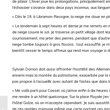
de plaisir. L’hiver joue les prolongations, principalement 
l’échassier s’avance dans deux pays inconnus, aux langues
« Dès le 19, à Libramon-Recogne, la neige me cloue en pla
« Le lendemain à sept heures et demie je me remets en ma
de neige couvre le sol. Je traverse un petit village dont 
sournoisement, me jeter des pierres, pendant que d’autr
neige tombe toujours à gros flocons ; tout essoufflé, je m
bientôt cesser le temps affreux qui rend mon voyage si d
Sylvain Dornon doit aussi affronter l’hostilité des Alleman
ennemi mais la montée du patriotisme, exacerbée par la riv
pas propice à l’accueillir avec autant de fastes que dans 
« Me voilà parti pour Cassel, où j’arrive enfin à dix heures
me rendre à un hôtel quelconque. Sur la place Royale j’en t
l’hôtel Golze, où on m’accepte cependant. Je suis aussitô
La course en jupons des midinettes
de ces reptiles m’envoie même une carte portant ces mots