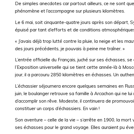
De simples anecdotes car partout ailleurs, ce ne sont que 
phénomène et l’accompagne sur plusieurs kilomètres.
Le 6 mai, soit cinquante-quatre jours après son départ, 
épuisé par tant d’efforts et de conditions atmosphérique
« J’avais déjà trop lutté contre la pluie, la neige et les 
des jours précédents, je pouvais à peine me traîner. »
L’entrée officielle du Français, juché sur ses échasses, s
l’Exposition universelle qui se tient cette année-là à Mos
jour, il a parcouru 2850 kilomètres en échasses. Un authen
L’échassier séjournera encore quelques semaines en Russie
juin, le boulanger retrouve sa famille à Arcachon qui ne lu
d’accomplir son rêve. Modeste, il continuera de promouvo
constituer un corps d’échassiers. En vain !
Son aventure – celle de la vie – s’arrête en 1900, la mort
ses échasses pour le grand voyage. Elles auraient pu évent