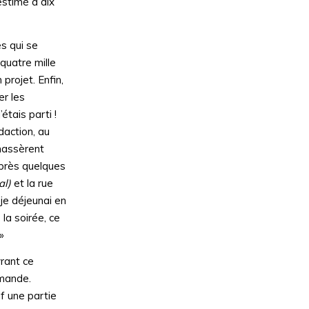
estimé à dix
es qui se
quatre mille
projet. Enfin,
er les
étais parti !
daction, au
 massèrent
 après quelques
al)
et la rue
je déjeunai en
la soirée, ce
»
rant ce
emande.
uf une partie