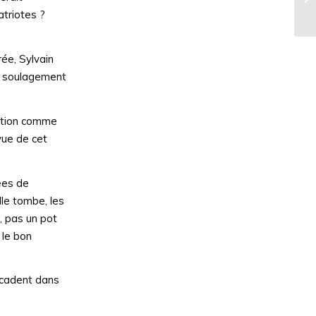
le
atriotes ?
rée, Sylvain
nd soulagement
lation comme
vue de cet
gées de
lle tombe, les
e, pas un pot
 le bon
ricadent dans