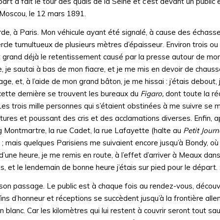
art a fait le tour des quais de la Seine et c’est devant un public 
e Moscou, le 12 mars 1891.
corde, à Paris. Mon véhicule ayant été signalé, à cause des échass
ercle tumultueux de plusieurs mètres d’épaisseur. Environ trois ou 
 grand déjà le retentissement causé par la presse autour de mon 
, je sautai à bas de mon fiacre, et je me mis en devoir de chauss
et, à l’aide de mon grand bâton, je me hissai : j’étais debout, j’
s cette dernière se trouvent les bureaux du
Figaro,
dont toute la ré
 Les trois mille personnes qui s’étaient obstinées à me suivre se
voitures et poussant des cris et des acclamations diverses. Enfin,
 Montmartre, la rue Cadet, la rue Lafayette (halte au
Petit Journ
 ; mais quelques Parisiens me suivaient encore jusqu’à Bondy, où 
e heure, je me remis en route, à l’effet d’arriver à Meaux dans 
is, et le lendemain de bonne heure j’étais sur pied pour le départ. 
son passage. Le public est à chaque fois au rendez-vous, découv
ns d’honneur et réceptions se succèdent jusqu’à la frontière all
blanc. Car les kilomètres qui lui restent à couvrir seront tout sa