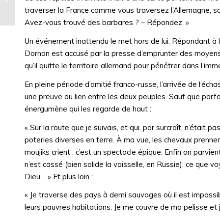
parisiennes
traverser la France comme vous traversez l’Allemagne, san
Avez-vous trouvé des barbares ? – Répondez. »
Un événement inattendu le met hors de lui. Répondant à l’inv
Dornon est accusé par la presse d’emprunter des moyens d
qu’il quitte le territoire allemand pour pénétrer dans l’i
En pleine période d’amitié franco-russe, l’arrivée de l’éc
une preuve du lien entre les deux peuples. Sauf que parfo
énergumène qui les regarde de haut :
« Sur la route que je suivais, et qui, par surcroît, n’était 
poteries diverses en terre. À ma vue, les chevaux prennent 
moujiks crient : c’est un spectacle épique. Enfin on parvient
n’est cassé (bien solide la vaisselle, en Russie), ce que v
Dieu… » Et plus loin :
« Je traverse des pays à demi sauvages où il est impossi
leurs pauvres habitations. Je me couvre de ma pelisse et 