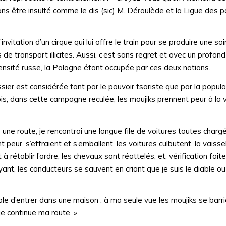
s être insulté comme le dis (sic) M. Déroulède et la Ligue des p
itation d’un cirque qui lui offre le train pour se produire une soi
e transport illicites. Aussi, c’est sans regret et avec un profo
mmensité russe, la Pologne étant occupée par ces deux nations.
hassier est considérée tant par le pouvoir tsariste que par la popu
is, dans cette campagne reculée, les moujiks prennent peur à la 
pas une route, je rencontrai une longue file de voitures toutes char
peur, s’effraient et s’emballent, les voitures culbutent, la vaisse
 à rétablir l’ordre, les chevaux sont réattelés, et, vérification fait
oyant, les conducteurs se sauvent en criant que je suis le diable ou
ble d’entrer dans une maison : à ma seule vue les moujiks se bar
je continue ma route. »