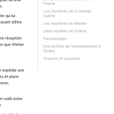
France
n.
Les mystères de la Grande
Guerre
e qui lui
 avant d’être
Les mystères du Monde
Lieux insolites en France
’une réception
Personnages
ndis que Winter
Une histoire de l'enseignement à
Rodez
Voyants et voyantes
en expédie une
es et place
 avec
t voilà notre
e.