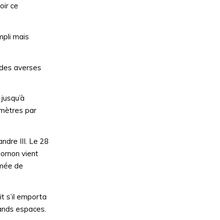
oir ce
mpli mais
s des averses
 jusqu’à
omètres par
ndre III. Le 28
Dornon vient
rmée de
it s’il emporta
rands espaces.