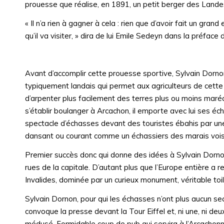
prouesse que réalise, en 1891, un petit berger des Lande
« Il n’a rien à gagner à cela : rien que d’avoir fait un gra
qu’il va visiter, » dira de lui Emile Sedeyn dans la préfac
Avant d’accomplir cette prouesse sportive, Sylvain Dorno
typiquement landais qui permet aux agriculteurs de cette 
d’arpenter plus facilement des terres plus ou moins maréca
s’établir boulanger à Arcachon, il emporte avec lui ses éc
spectacle d’échasses devant des touristes ébahis par une 
dansant ou courant comme un échassiers des marais vois
Premier succès donc qui donne des idées à Sylvain Dornon
rues de la capitale. D’autant plus que l’Europe entière a 
Invalides, dominée par un curieux monument, véritable toil
Sylvain Dornon, pour qui les échasses n’ont plus aucun s
convoque la presse devant la Tour Eiffel et, ni une, ni de
médusé. Formidable coup de pub qui servira à l’Arcachonnai