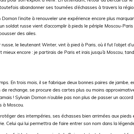
ns toutefois abandonner ses tournées d’échasses à travers la régio
vain Dornon l’incite à renouveler une expérience encore plus marquant
un soldat russe vient d’accomplir à pieds le périple Moscou-Paris
pousser des ailes.
r russe, le lieutenant Winter, vint à pied à Paris, où il fut l’objet d
nt mieux encore : je partirais de Paris et irais jusqu’à Moscou, ta
ps. En trois mois, il se fabrique deux bonnes paires de jambe, 
de rechange, se procure des cartes plus ou moins approximativ
jamais ! Sylvain Dornon n’oublie pas non plus de passer un accord
is à Moscou.
protéger des intempéries, ses échasses bien arrimées aux pieds e
vie. Celui qui lui permettra de faire entrer son nom dans la légend