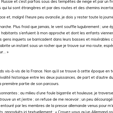
en Russie et c’est parfois sous des tempêtes de neige et par un fr
 qui lui sont étrangères et par des routes et des chemins incerta
ce et, malgré l’heure peu avancée, je dois y rester toute la jour
rche. Plus froid que jamais, le vent souffle lugubrement ; une 
les habitants s’enfuient à mon approche et dont les enfants viennen
es gens inquiets se barricadent dans leurs basses et misérables
’abrite un instant sous un rocher que je trouve sur ma route, espé
ur… »
ds vis-à-vis de la France. Non qu’il se trouve à cette époque en te
alité historique entre les deux puissances, de part et d’autre du 
la première partie de son parcours.
 sonnantes ; au milieu d’une foule bigarrée et houleuse, je traverse 
rouve un et j’entre ; on refuse de me recevoir ; un peu découragé,
t entouré par les membres de la presse allemande venus pour m’in
, reproduits ici textuellement : « Croyez-vous qu’un Allemand os