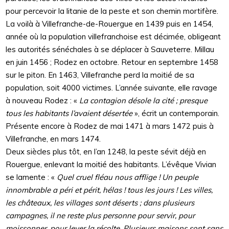
pour percevoir la litanie de la peste et son chemin mortifère.
La voilà à Villefranche-de-Rouergue en 1439 puis en 1454,
année où la population villefranchoise est décimée, obligeant
les autorités sénéchales à se déplacer à Sauveterre. Millau
en juin 1456 ; Rodez en octobre. Retour en septembre 1458
sur le piton. En 1463, Villefranche perd la moitié de sa
population, soit 4000 victimes. L’année suivante, elle ravage
à nouveau Rodez : «
La contagion désole la cité ; presque
tous les habitants l’avaient désertée
», écrit un contemporain.
Présente encore à Rodez de mai 1471 à mars 1472 puis à
Villefranche, en mars 1474.
Deux siècles plus tôt, en l’an 1248, la peste sévit déjà en
Rouergue, enlevant la moitié des habitants. L’évêque Vivian
se lamente : «
Quel cruel fléau nous afflige ! Un peuple
innombrable a péri et périt, hélas ! tous les jours ! Les villes,
les châteaux, les villages sont déserts ; dans plusieurs
campagnes, il ne reste plus personne pour servir, pour
moissonner, pour lever la récolte. Plusieurs maisons sont sans