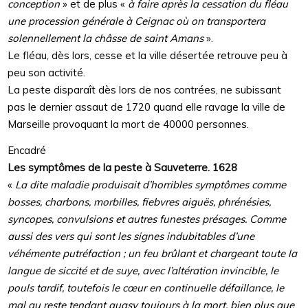
conception
» et de plus «
à faire après la cessation du fléau
une procession générale à Ceignac où on transportera
solennellement la châsse de saint Amans
».
Le fléau, dès lors, cesse et la ville désertée retrouve peu à
peu son activité.
La peste disparaît dès lors de nos contrées, ne subissant
pas le dernier assaut de 1720 quand elle ravage la ville de
Marseille provoquant la mort de 40000 personnes.
Encadré
Les symptômes de la peste à Sauveterre. 1628
«
La dite maladie produisait d’horribles symptômes comme
bosses, charbons, morbilles, fiebvres aiguës, phrénésies,
syncopes, convulsions et autres funestes présages. Comme
aussi des vers qui sont les signes indubitables d’une
véhémente putréfaction ; un feu brûlant et chargeant toute la
langue de siccité et de suye, avec l’altération invincible, le
pouls tardif, toutefois le cœur en continuelle défaillance, le
mal au reste tendant quasy toujours à la mort, bien plus que