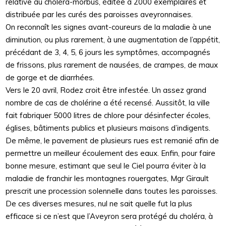
relative au choléra-morbus, éditée à 2000 exemplaires et
distribuée par les curés des paroisses aveyronnaises.
On reconnaît les signes avant-coureurs de la maladie à une
diminution, ou plus rarement, à une augmentation de l’appétit,
précédant de 3, 4, 5, 6 jours les symptômes, accompagnés
de frissons, plus rarement de nausées, de crampes, de maux
de gorge et de diarrhées.
Vers le 20 avril, Rodez croit être infestée. Un assez grand
nombre de cas de cholérine a été recensé. Aussitôt, la ville
fait fabriquer 5000 litres de chlore pour désinfecter écoles,
églises, bâtiments publics et plusieurs maisons d’indigents.
De même, le pavement de plusieurs rues est remanié afin de
permettre un meilleur écoulement des eaux. Enfin, pour faire
bonne mesure, estimant que seul le Ciel pourra éviter à la
maladie de franchir les montagnes rouergates, Mgr Girault
prescrit une procession solennelle dans toutes les paroisses.
De ces diverses mesures, nul ne sait quelle fut la plus
efficace si ce n’est que l’Aveyron sera protégé du choléra, à