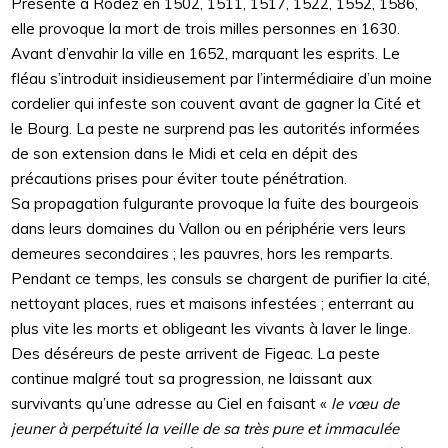
Présente à Rodez en 1502, 1511, 1517, 1522, 1552, 1586,
elle provoque la mort de trois milles personnes en 1630.
Avant d’envahir la ville en 1652, marquant les esprits. Le
fléau s’introduit insidieusement par l’intermédiaire d’un moine
cordelier qui infeste son couvent avant de gagner la Cité et
le Bourg. La peste ne surprend pas les autorités informées
de son extension dans le Midi et cela en dépit des
précautions prises pour éviter toute pénétration.
Sa propagation fulgurante provoque la fuite des bourgeois
dans leurs domaines du Vallon ou en périphérie vers leurs
demeures secondaires ; les pauvres, hors les remparts.
Pendant ce temps, les consuls se chargent de purifier la cité,
nettoyant places, rues et maisons infestées ; enterrant au
plus vite les morts et obligeant les vivants à laver le linge.
Des déséreurs de peste arrivent de Figeac. La peste
continue malgré tout sa progression, ne laissant aux
survivants qu’une adresse au Ciel en faisant «
le vœu de
jeuner à perpétuité la veille de sa très pure et immaculée