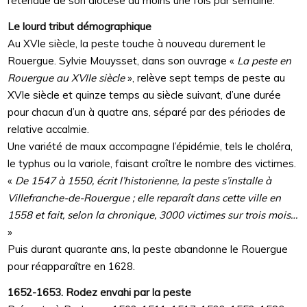
l’étendue de son diocèse au moins une fois par semaine.
Le lourd tribut démographique
Au XVIe siècle, la peste touche à nouveau durement le
Rouergue. Sylvie Mouysset, dans son ouvrage «
La peste en
Rouergue au XVIIe siècle
», relève sept temps de peste au
XVIe siècle et quinze temps au siècle suivant, d’une durée
pour chacun d’un à quatre ans, séparé par des périodes de
relative accalmie.
Une variété de maux accompagne l’épidémie, tels le choléra,
le typhus ou la variole, faisant croître le nombre des victimes.
«
De 1547 à 1550, écrit l’historienne, la peste s’installe à
Villefranche-de-Rouergue ; elle reparaît dans cette ville en
1558 et fait, selon la chronique, 3000 victimes sur trois mois…
»
Puis durant quarante ans, la peste abandonne le Rouergue
pour réapparaître en 1628.
1652-1653. Rodez envahi par la peste