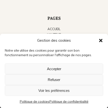
PAGES
ACCUEIL
L’AUTEUR
Gestion des cookies
LES LIVRES
LE BLOG
Notre site utilise des cookies pour garantir son bon
ACTUALITÉS
fonctionnement ou personnaliser l'affichage de nos pages.
PRESSE
CONTACT
Accepter
Refuser
Voir les préférences
©Copyright - Jean Michel Cosson - Crédits photo accueil : André Méravilles -
Création du site : Audrey,
La boite à pixels
Politique de cookies
Politique de confidentialité
Mentions légales
Politique de confidentialité
Politique de cookies (UE)