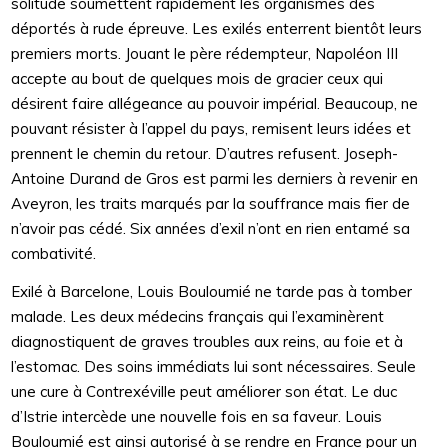
solitude soumettent rapidement les organismes des
déportés à rude épreuve. Les exilés enterrent bientôt leurs
premiers morts. Jouant le père rédempteur, Napoléon III
accepte au bout de quelques mois de gracier ceux qui
désirent faire allégeance au pouvoir impérial. Beaucoup, ne
pouvant résister à l’appel du pays, remisent leurs idées et
prennent le chemin du retour. D’autres refusent. Joseph-
Antoine Durand de Gros est parmi les derniers à revenir en
Aveyron, les traits marqués par la souffrance mais fier de
n’avoir pas cédé. Six années d’exil n’ont en rien entamé sa
combativité.
Exilé à Barcelone, Louis Bouloumié ne tarde pas à tomber
malade. Les deux médecins français qui l’examinèrent
diagnostiquent de graves troubles aux reins, au foie et à
l’estomac. Des soins immédiats lui sont nécessaires. Seule
une cure à Contrexéville peut améliorer son état. Le duc
d’Istrie intercède une nouvelle fois en sa faveur. Louis
Bouloumié est ainsi autorisé à se rendre en France pour un