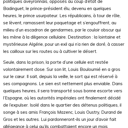
politiques aveyronnais, opposés au coup d’état de
Badinguet, le prince-président élu, devenu en quelques
heures, le prince usurpateur. Les républicains, à tour de rôle,
se lèvent, ramassent leur paquetage et s’engouffrent, au
milieu d’un escadron de gendarmes, par le couloir obscur qui
les mène à la diligence cellulaire. Destination : la lointaine et
mystérieuse Algérie, pour un exil qui n’a rien de doré, à casser
les cailloux sur les routes ou à cultiver le désert.
Seule, dans la prison, la porte d’une cellule est restée
volontairement close. Sur son lit, Louis Bouloumié en a gros
sur le cœur. Il sait, depuis la veille, le sort qui est réservé à
ses compagnons. Le sien est nettement plus enviable. Dans
quelques heures, il sera transporté sous bonne escorte vers
l’Espagne, où les autorités impériales ont finalement décidé
de l’expulser. Isolé dans le quartier des détenus politiques, il
songe à ses amis François Mazenc, Louis Oustry, Durand de
Gros et les autres. Lui pardonneront-ils un jour d’avoir fait
allégeance à celui qu’ils combattaient encore un mois