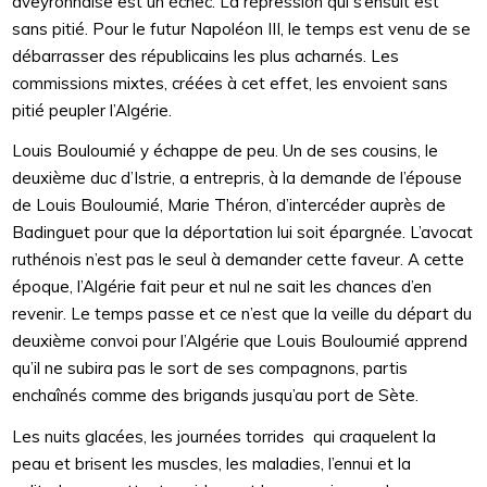
aveyronnaise est un échec. La répression qui s’ensuit est
sans pitié. Pour le futur Napoléon III, le temps est venu de se
débarrasser des républicains les plus acharnés. Les
commissions mixtes, créées à cet effet, les envoient sans
pitié peupler l’Algérie.
Louis Bouloumié y échappe de peu. Un de ses cousins, le
deuxième duc d’Istrie, a entrepris, à la demande de l’épouse
de Louis Bouloumié, Marie Théron, d’intercéder auprès de
Badinguet pour que la déportation lui soit épargnée. L’avocat
ruthénois n’est pas le seul à demander cette faveur. A cette
époque, l’Algérie fait peur et nul ne sait les chances d’en
revenir. Le temps passe et ce n’est que la veille du départ du
deuxième convoi pour l’Algérie que Louis Bouloumié apprend
qu’il ne subira pas le sort de ses compagnons, partis
enchaînés comme des brigands jusqu’au port de Sète.
Les nuits glacées, les journées torrides qui craquelent la
peau et brisent les muscles, les maladies, l’ennui et la