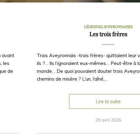
LÉGENDES AVEYRONNAISES
Les trois frères
u avant
Trois Aveyronnais -trois frères- quittaient leur vi
, les
ils ?… Ils l’ignoraient eux-mêmes… Peut-être à 
que de
monde… De quoi pouvaient douter trois Aveyron
chemins de misère ? L’un, l’aîné,…
Lire la suite
29 avril 2026