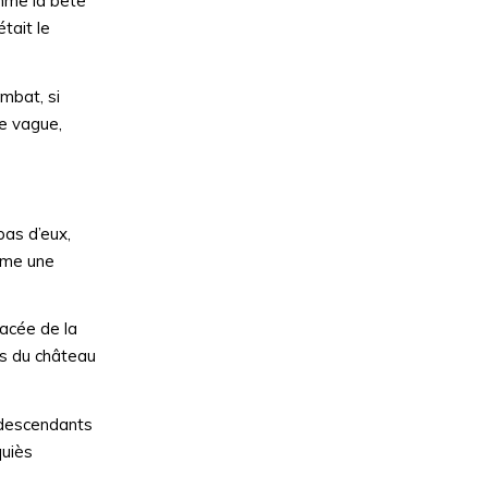
omme la bête
tait le
ombat, si
ne vague,
pas d’eux,
omme une
lacée de la
es du château
s descendants
quiès