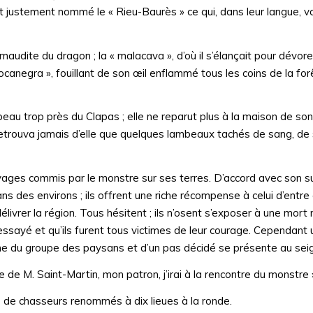
t justement nommé le « Rieu-Baurès » ce qui, dans leur langue, vou
e maudite du dragon ; la « malacava », d’où il s’élançait pour dévor
« Rocanegra », fouillant de son œil enflammé tous les coins de la for
eau trop près du Clapas ; elle ne reparut plus à la maison de son 
retrouva jamais d’elle que quelques lambeaux tachés de sang, de so
vages commis par le monstre sur ses terres. D’accord avec son su
 des environs ; ils offrent une riche récompense à celui d’entre 
élivrer la région. Tous hésitent ; ils n’osent s’exposer à une mort
essayé et qu’ils furent tous victimes de leur courage. Cependant 
he du groupe des paysans et d’un pas décidé se présente au seig
’aide de M. Saint-Martin, mon patron, j’irai à la rencontre du monstre 
fils de chasseurs renommés à dix lieues à la ronde.