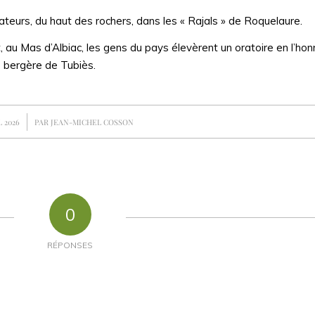
tateurs, du haut des rochers, dans les « Rajals » de Roquelaure.
at, au Mas d’Albiac, les gens du pays élevèrent un oratoire en l’ho
e bergère de Tubiès.
L 2026
PAR
JEAN-MICHEL COSSON
0
RÉPONSES