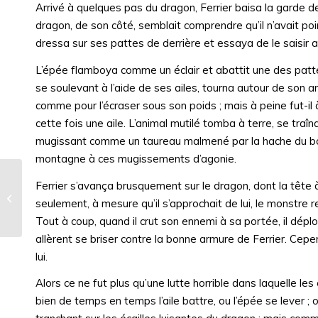
Arrivé à quelques pas du dragon, Ferrier baisa la garde de
dragon, de son côté, semblait comprendre qu’il n’avait poi
dressa sur ses pattes de derrière et essaya de le saisir 
L’épée flamboya comme un éclair et abattit une des pattes
se soulevant à l’aide de ses ailes, tourna autour de son a
comme pour l’écraser sous son poids ; mais à peine fut-il à 
cette fois une aile. L’animal mutilé tomba à terre, se tra
mugissant comme un taureau malmené par la hache du bouc
montagne à ces mugissements d’agonie.
Ferrier s’avança brusquement sur le dragon, dont la tête à
Le Diable par la queue
seulement, à mesure qu’il s’approchait de lui, le monstre 
Tout à coup, quand il crut son ennemi à sa portée, il dépl
allèrent se briser contre la bonne armure de Ferrier. Cepe
lui.
Alors ce ne fut plus qu’une lutte horrible dans laquelle 
bien de temps en temps l’aile battre, ou l’épée se lever ;