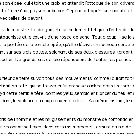
 son épée, qui était une croix et attendit l’attaque de son advers
nt affaire à un paysan ordinaire. Cependant après une minute d’hés
avec celles de devant.
 du monstre. Le dragon jeta un hurlement tel qu’on l’entendit de
ntagoniste et le couvrit d’une rosée de sang. Tout à coup, il se l
la portée de la terrible épée, qu’elle décrivit un nouveau cercle e
înant sur ses trois pattes, saignant de ses deux blessures, tordan
her. De grands cris de joie répondaient de toutes les parties d
 fleur de terre suivait tous ses mouvements, comme l’aurait fait 
retirait sa tête, qui se trouva enfin presque cachée dans un corps
oya cette terrible tête, dont les yeux semblaient lancer du feu, et
ndant, la violence du coup renversa celui-ci. Au même instant, le 
les cris de l’homme et les mugissements du monstre se confondaien
 on reconnaissait bien, dans certains moments, l’armure brunie de F