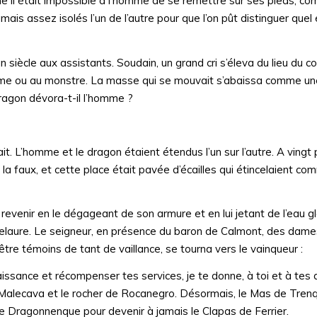
me il était impossible à l’homme de se remettre sur ses pieds, c
ais assez isolés l’un de l’autre pour que l’on pût distinguer quel é
 siècle aux assistants. Soudain, un grand cri s’éleva du lieu du c
l’homme ou au monstre. La masse qui se mouvait s’abaissa comme u
dragon dévora-t-il l’homme ?
. L’homme et le dragon étaient étendus l’un sur l’autre. A vingt 
la faux, et cette place était pavée d’écailles qui étincelaient c
 revenir en le dégageant de son armure et en lui jetant de l’eau g
uelaure. Le seigneur, en présence du baron de Calmont, des dam
être témoins de tant de vaillance, se tourna vers le vainqueur :
nnaissance et récompenser tes services, je te donne, à toi et à te
e Malecava et le rocher de Rocanegro. Désormais, le Mas de Tren
de Dragonnenque pour devenir à jamais le Clapas de Ferrier.