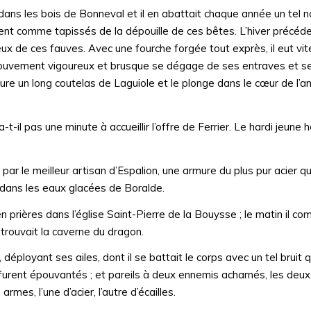
 dans les bois de Bonneval et il en abattait chaque année un tel 
ent comme tapissés de la dépouille de ces bêtes. L’hiver précéde
eux de ces fauves. Avec une fourche forgée tout exprès, il eut vit
 mouvement vigoureux et brusque se dégage de ses entraves et se
ure un long coutelas de Laguiole et le plonge dans le cœur de l’an
-t-il pas une minute à accueillir l’offre de Ferrier. Le hardi jeun
par le meilleur artisan d’Espalion, une armure du plus pur acier qu’
 dans les eaux glacées de Boralde.
en prières dans l’église Saint-Pierre de la Bouysse ; le matin il co
e trouvait la caverne du dragon.
, déployant ses ailes, dont il se battait le corps avec un tel bruit
 furent épouvantés ; et pareils à deux ennemis acharnés, les deu
rmes, l’une d’acier, l’autre d’écailles.