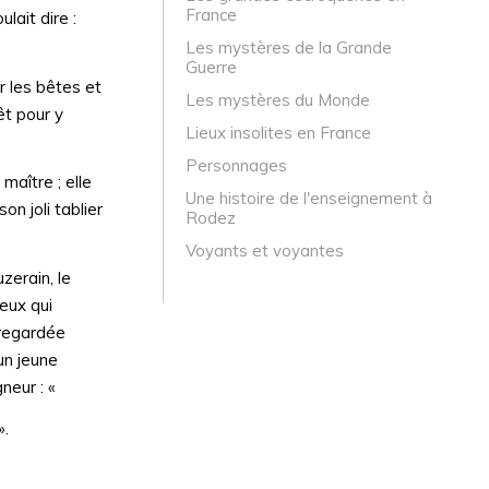
France
lait dire :
Les mystères de la Grande
Guerre
er les bêtes et
Les mystères du Monde
êt pour y
Lieux insolites en France
Personnages
maître ; elle
Une histoire de l'enseignement à
n joli tablier
Rodez
Voyants et voyantes
zerain, le
eux qui
 regardée
un jeune
neur : «
».