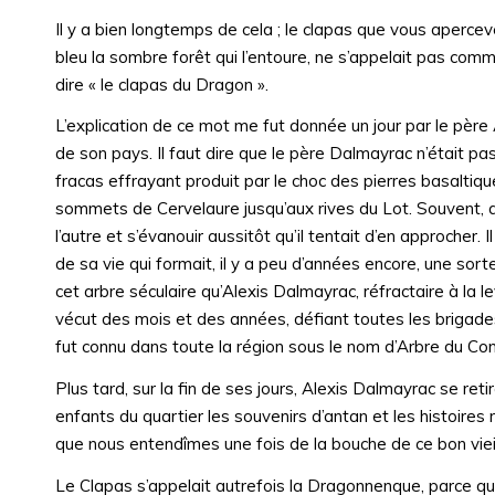
Il y a bien longtemps de cela ; le clapas que vous apercev
bleu la sombre forêt qui l’entoure, ne s’appelait pas comme
dire « le clapas du Dragon ».
L’explication de ce mot me fut donnée un jour par le père A
de son pays. Il faut dire que le père Dalmayrac n’était pas
fracas effrayant produit par le choc des pierres basaltiques
sommets de Cervelaure jusqu’aux rives du Lot. Souvent, aus
l’autre et s’évanouir aussitôt qu’il tentait d’en approcher
de sa vie qui formait, il y a peu d’années encore, une sort
cet arbre séculaire qu’Alexis Dalmayrac, réfractaire à la
vécut des mois et des années, défiant toutes les brigade
fut connu dans toute la région sous le nom d’Arbre du Cons
Plus tard, sur la fin de ses jours, Alexis Dalmayrac se ret
enfants du quartier les souvenirs d’antan et les histoires m
que nous entendîmes une fois de la bouche de ce bon vieil
Le Clapas s’appelait autrefois la Dragonnenque, parce qu’