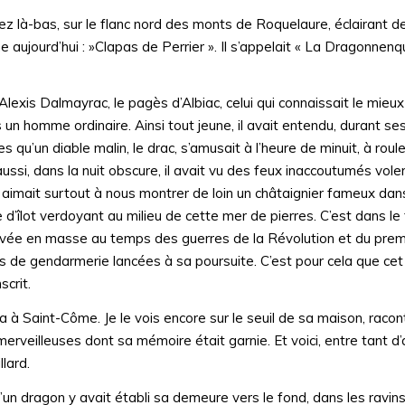
ez là-bas, sur le flanc nord des monts de Roquelaure, éclairant de
 aujourd’hui : »Clapas de Perrier ». Il s’appelait « La Dragonnenqu
lexis Dalmayrac, le pagès d’Albiac, celui qui connaissait le mieux 
 un homme ordinaire. Ainsi tout jeune, il avait entendu, durant ses 
 qu’un diable malin, le drac, s’amusait à l’heure de minuit, à roul
si, dans la nuit obscure, il avait vu des feux inaccoutumés voler
. Il aimait surtout à nous montrer de loin un châtaignier fameux da
e d’îlot verdoyant au milieu de cette mer de pierres. C’est dans le
 levée en masse au temps des guerres de la Révolution et du prem
s de gendarmerie lancées à sa poursuite. C’est pour cela que cet
crit.
ira à Saint-Côme. Je le vois encore sur le seuil de sa maison, raco
erveilleuses dont sa mémoire était garnie. Et voici, entre tant d’a
lard.
un dragon y avait établi sa demeure vers le fond, dans les ravins