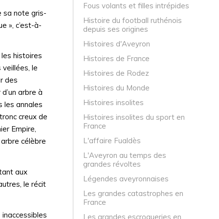
Fous volants et filles intrépides
 sa note gris-
Histoire du football ruthénois
e », c’est-à-
depuis ses origines
Histoires d'Aveyron
les histoires
Histoires de France
veillées, le
Histoires de Rodez
er des
Histoires du Monde
 d’un arbre à
Histoires insolites
ns les annales
 tronc creux de
Histoires insolites du sport en
France
ier Empire,
L'affaire Fualdès
 arbre célèbre
L'Aveyron au temps des
grandes révoltes
ntant aux
Légendes aveyronnaises
utres, le récit
Les grandes catastrophes en
France
 inaccessibles
Les grandes escroqueries en