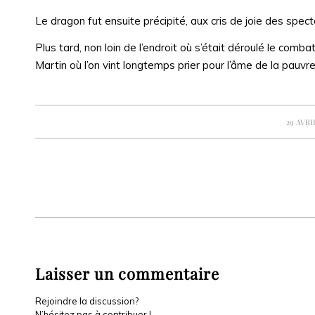
Le dragon fut ensuite précipité, aux cris de joie des spec
Plus tard, non loin de l’endroit où s’était déroulé le comb
Martin où l’on vint longtemps prier pour l’âme de la pauvr
/
29 AVRI
Laisser un commentaire
Rejoindre la discussion?
N’hésitez pas à contribuer !