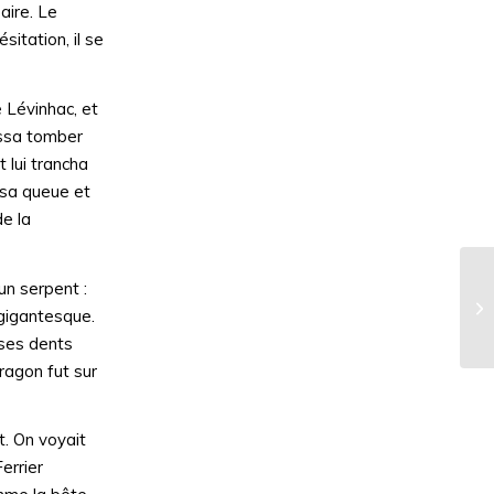
aire. Le
itation, il se
 Lévinhac, et
aissa tomber
t lui trancha
t sa queue et
e la
un serpent :
Le
 gigantesque.
 ses dents
dragon fut sur
t. On voyait
errier