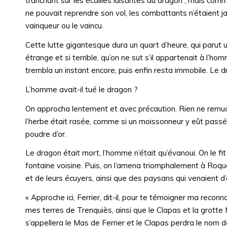
tranchant sur les écailles luisantes du dragon ; mais com
ne pouvait reprendre son vol, les combattants n’étaient jam
vainqueur ou le vaincu.
Cette lutte gigantesque dura un quart d’heure, qui parut un
étrange et si terrible, qu’on ne sut s’il appartenait à 
trembla un instant encore, puis enfin resta immobile. Le 
L’homme avait-il tué le dragon ?
On approcha lentement et avec précaution. Rien ne remuait
l’herbe était rasée, comme si un moissonneur y eût passé 
poudre d’or.
Le dragon était mort, l’homme n’était qu’évanoui. On le fit
fontaine voisine. Puis, on l’amena triomphalement à Roq
et de leurs écuyers, ainsi que des paysans qui venaient d’
« Approche ici, Ferrier, dit-il, pour te témoigner ma reco
mes terres de Trenquiès, ainsi que le Clapas et la grott
s’appellera le Mas de Ferrier et le Clapas perdra le nom 