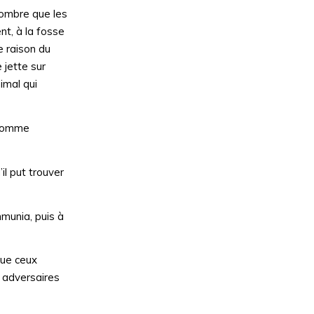
nombre que les
nt, à la fosse
e raison du
 jette sur
imal qui
e homme
il put trouver
mmunia, puis à
 que ceux
x adversaires