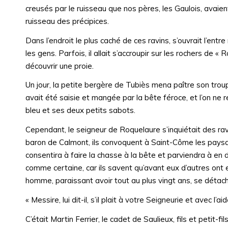
creusés par le ruisseau que nos pères, les Gaulois, avaien
ruisseau des précipices.
Dans l’endroit le plus caché de ces ravins, s’ouvrait l’entr
les gens. Parfois, il allait s’accroupir sur les rochers de 
découvrir une proie.
Un jour, la petite bergère de Tubiès mena paître son troup
avait été saisie et mangée par la bête féroce, et l’on ne 
bleu et ses deux petits sabots.
Cependant, le seigneur de Roquelaure s’inquiétait des ra
baron de Calmont, ils convoquent à Saint-Côme les paysans
consentira à faire la chasse à la bête et parviendra à en d
comme certaine, car ils savent qu’avant eux d’autres ont 
homme, paraissant avoir tout au plus vingt ans, se détac
« Messire, lui dit-il, s’il plait à votre Seigneurie et avec l
C’était Martin Ferrier, le cadet de Saulieux, fils et petit-