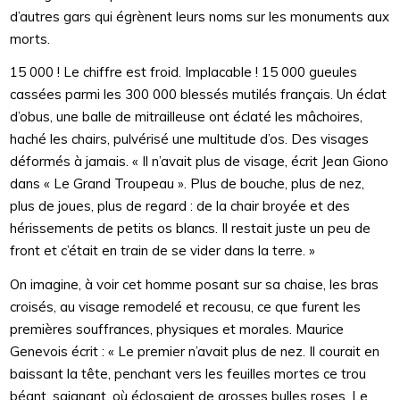
d’autres gars qui égrènent leurs noms sur les monuments aux
morts.
15 000 ! Le chiffre est froid. Implacable ! 15 000 gueules
cassées parmi les 300 000 blessés mutilés français. Un éclat
d’obus, une balle de mitrailleuse ont éclaté les mâchoires,
haché les chairs, pulvérisé une multitude d’os. Des visages
déformés à jamais. « Il n’avait plus de visage, écrit Jean Giono
dans « Le Grand Troupeau ». Plus de bouche, plus de nez,
plus de joues, plus de regard : de la chair broyée et des
hérissements de petits os blancs. Il restait juste un peu de
front et c’était en train de se vider dans la terre. »
On imagine, à voir cet homme posant sur sa chaise, les bras
croisés, au visage remodelé et recousu, ce que furent les
premières souffrances, physiques et morales. Maurice
Genevois écrit : « Le premier n’avait plus de nez. Il courait en
baissant la tête, penchant vers les feuilles mortes ce trou
béant, saignant, où éclosaient de grosses bulles roses. Le