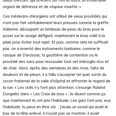
bleus d’enfant, qui arrêtent sur moi un lourd, un intolérable
regard de détresse et de stupeur muette. »
Ces médecins-chirurgiens ont utilisé de vieux procédés qui
n’ont pas fait véritablement leurs preuves comme la greffe
italienne, découpant un lambeau de peau du bras pour le
poser sur le visage défiguré, maintenant le bras collé à la
plaie pour éviter tout rejet. Et puis, comme cela ne suffisait
pas, on a inventé des instruments barbares, comme le
casque de Darcissac, la gouttière de contention ou le
procédé des sacs pour ressouder tout cet imbroglio d’os et
de chair. Alors, après des semaines et des mois, faits de
douleurs et de pleurs, il a fallu s’accepter tel quel, sortir du
cocon fraternel de la salle d’hôpital et affronter le regard de
la rue. « Les civils n’y font plus attention, s’insurge Roland
Dorgelès dans « Les Croix de bois » ; ils disent comme ça
que maintenant ils ont pris l’habitude. Les gars l’ont pas, eux,
l’habitude, tu peux en être sûr… J’avais un social qui avait le
bas de la tête enlevé, il n’osait pas se montrer, il avait