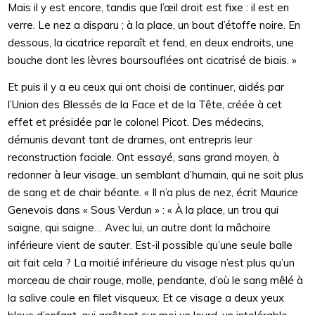
Mais il y est encore, tandis que l’œil droit est fixe : il est en
verre. Le nez a disparu ; à la place, un bout d’étoffe noire. En
dessous, la cicatrice reparaît et fend, en deux endroits, une
bouche dont les lèvres boursouflées ont cicatrisé de biais. »
Et puis il y a eu ceux qui ont choisi de continuer, aidés par
l’Union des Blessés de la Face et de la Tête, créée à cet
effet et présidée par le colonel Picot. Des médecins,
démunis devant tant de drames, ont entrepris leur
reconstruction faciale. Ont essayé, sans grand moyen, à
redonner à leur visage, un semblant d’humain, qui ne soit plus
de sang et de chair béante. « Il n’a plus de nez, écrit Maurice
Genevois dans « Sous Verdun » : « À la place, un trou qui
saigne, qui saigne… Avec lui, un autre dont la mâchoire
inférieure vient de sauter. Est-il possible qu’une seule balle
ait fait cela ? La moitié inférieure du visage n’est plus qu’un
morceau de chair rouge, molle, pendante, d’où le sang mêlé à
la salive coule en filet visqueux. Et ce visage a deux yeux