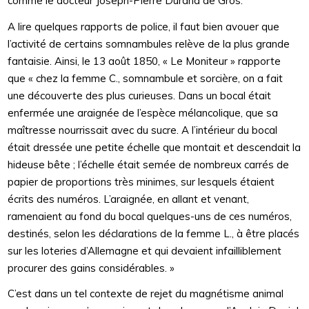
comme le docteur Joseph-Pierre Durand de Gros.
A lire quelques rapports de police, il faut bien avouer que
l’activité de certains somnambules relève de la plus grande
fantaisie. Ainsi, le 13 août 1850, « Le Moniteur » rapporte
que « chez la femme C., somnambule et sorcière, on a fait
une découverte des plus curieuses. Dans un bocal était
enfermée une araignée de l’espèce mélancolique, que sa
maîtresse nourrissait avec du sucre. A l’intérieur du bocal
était dressée une petite échelle que montait et descendait la
hideuse bête ; l’échelle était semée de nombreux carrés de
papier de proportions très minimes, sur lesquels étaient
écrits des numéros. L’araignée, en allant et venant,
ramenaient au fond du bocal quelques-uns de ces numéros,
destinés, selon les déclarations de la femme L., à être placés
sur les loteries d’Allemagne et qui devaient infailliblement
procurer des gains considérables. »
C’est dans un tel contexte de rejet du magnétisme animal