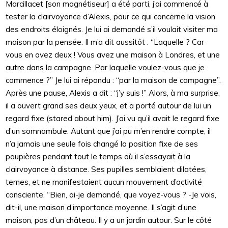
Marcillacet [son magnétiseur] a été parti, j’ai commencé à
tester la clairvoyance d’Alexis, pour ce qui concerne la vision
des endroits éloignés. Je lui ai demandé s’il voulait visiter ma
maison par la pensée. Il m’a dit aussitôt : “Laquelle ? Car
vous en avez deux ! Vous avez une maison à Londres, et une
autre dans la campagne. Par laquelle voulez-vous que je
commence ?” Je lui ai répondu : “par la maison de campagne”.
Après une pause, Alexis a dit : “j’y suis !” Alors, à ma surprise,
il a ouvert grand ses deux yeux, et a porté autour de lui un
regard fixe (stared about him). J’ai vu qu’il avait le regard fixe
d’un somnambule. Autant que j’ai pu m’en rendre compte, il
n’a jamais une seule fois changé la position fixe de ses
paupières pendant tout le temps où il s’essayait à la
clairvoyance à distance. Ses pupilles semblaient dilatées,
ternes, et ne manifestaient aucun mouvement d’activité
consciente. “Bien, ai-je demandé, que voyez-vous ? -Je vois,
dit-il, une maison d’importance moyenne. Il s’agit d’une
maison, pas d’un château. Il y a un jardin autour. Sur le côté