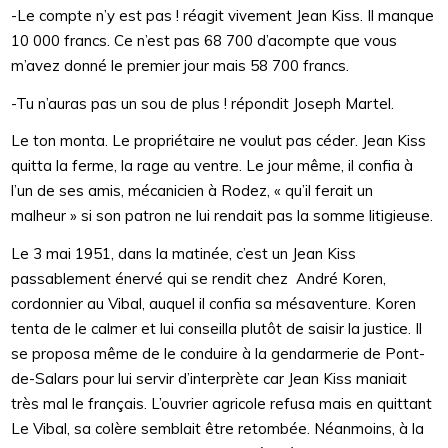
-Le compte n’y est pas ! réagit vivement Jean Kiss. Il manque
10 000 francs. Ce n’est pas 68 700 d’acompte que vous
m’avez donné le premier jour mais 58 700 francs.
-Tu n’auras pas un sou de plus ! répondit Joseph Martel.
Le ton monta. Le propriétaire ne voulut pas céder. Jean Kiss
quitta la ferme, la rage au ventre. Le jour même, il confia à
l’un de ses amis, mécanicien à Rodez, « qu’il ferait un
malheur » si son patron ne lui rendait pas la somme litigieuse.
Le 3 mai 1951, dans la matinée, c’est un Jean Kiss
passablement énervé qui se rendit chez André Koren,
cordonnier au Vibal, auquel il confia sa mésaventure. Koren
tenta de le calmer et lui conseilla plutôt de saisir la justice. Il
se proposa même de le conduire à la gendarmerie de Pont-
de-Salars pour lui servir d’interprète car Jean Kiss maniait
très mal le français. L’ouvrier agricole refusa mais en quittant
Le Vibal, sa colère semblait être retombée. Néanmoins, à la