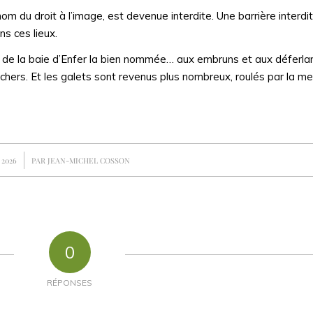
m du droit à l’image, est devenue interdite. Une barrière interdit
ns ces lieux.
 de la baie d’Enfer la bien nommée… aux embruns et aux déferla
ochers. Et les galets sont revenus plus nombreux, roulés par la me
 2026
PAR
JEAN-MICHEL COSSON
0
RÉPONSES