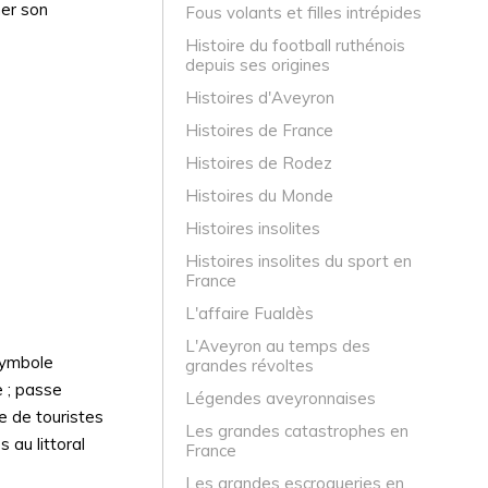
her son
Fous volants et filles intrépides
Histoire du football ruthénois
depuis ses origines
Histoires d'Aveyron
Histoires de France
Histoires de Rodez
Histoires du Monde
Histoires insolites
Histoires insolites du sport en
France
L'affaire Fualdès
L'Aveyron au temps des
 symbole
grandes révoltes
e ; passe
Légendes aveyronnaises
e de touristes
Les grandes catastrophes en
 au littoral
France
Les grandes escroqueries en