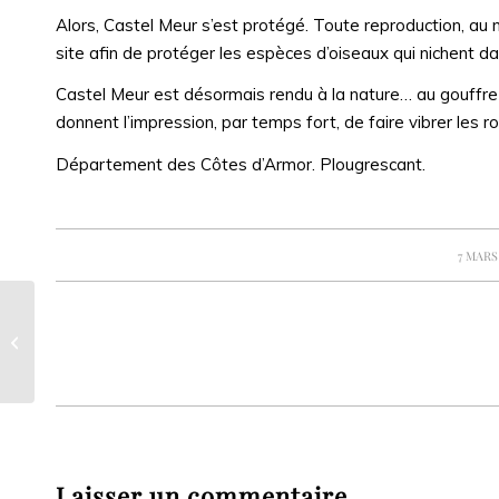
Alors, Castel Meur s’est protégé. Toute reproduction, au no
site afin de protéger les espèces d’oiseaux qui nichent da
Castel Meur est désormais rendu à la nature… au gouffre
donnent l’impression, par temps fort, de faire vibrer les r
Département des Côtes d’Armor. Plougrescant.
/
7 MARS
Le « garage à OVNI » du pic de
Bugarach
Laisser un commentaire