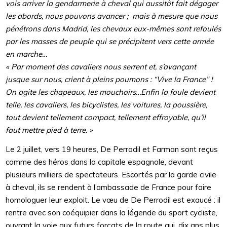
vois arriver la gendarmerie à cheval qui aussitôt fait dégager
les abords, nous pouvons avancer ; mais à mesure que nous
pénétrons dans Madrid, les chevaux eux-mêmes sont refoulés
par les masses de peuple qui se précipitent vers cette armée
en marche…
« Par moment des cavaliers nous serrent et, s’avançant
jusque sur nous, crient à pleins poumons : “Vive la France” !
On agite les chapeaux, les mouchoirs…Enfin la foule devient
telle, les cavaliers, les bicyclistes, les voitures, la poussière,
tout devient tellement compact, tellement effroyable, qu’il
faut mettre pied à terre. »
Le 2 juillet, vers 19 heures, De Perrodil et Farman sont reçus
comme des héros dans la capitale espagnole, devant
plusieurs milliers de spectateurs. Escortés par la garde civile
à cheval, ils se rendent à l’ambassade de France pour faire
homologuer leur exploit. Le vœu de De Perrodil est exaucé : il
rentre avec son coéquipier dans la légende du sport cycliste,
ouvrant la voie aux futurs forçats de la route qui, dix ans plus