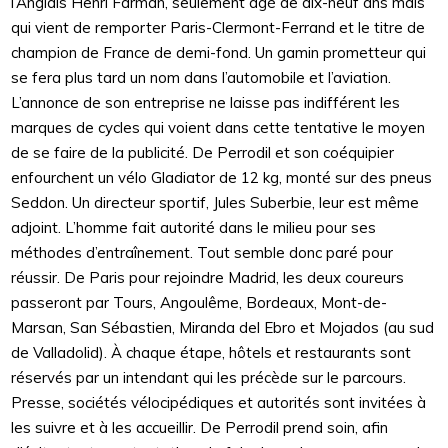
l’Anglais Henri Farman, seulement âgé de dix-neuf ans mais
qui vient de remporter Paris-Clermont-Ferrand et le titre de
champion de France de demi-fond. Un gamin prometteur qui
se fera plus tard un nom dans l’automobile et l’aviation.
L’annonce de son entreprise ne laisse pas indifférent les
marques de cycles qui voient dans cette tentative le moyen
de se faire de la publicité. De Perrodil et son coéquipier
enfourchent un vélo Gladiator de 12 kg, monté sur des pneus
Seddon. Un directeur sportif, Jules Suberbie, leur est même
adjoint. L’homme fait autorité dans le milieu pour ses
méthodes d’entraînement. Tout semble donc paré pour
réussir. De Paris pour rejoindre Madrid, les deux coureurs
passeront par Tours, Angoulême, Bordeaux, Mont-de-
Marsan, San Sébastien, Miranda del Ebro et Mojados (au sud
de Valladolid). À chaque étape, hôtels et restaurants sont
réservés par un intendant qui les précède sur le parcours.
Presse, sociétés vélocipédiques et autorités sont invitées à
les suivre et à les accueillir. De Perrodil prend soin, afin