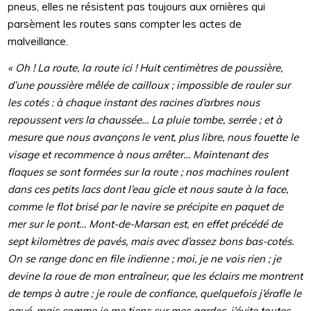
pneus, elles ne résistent pas toujours aux ornières qui
parsèment les routes sans compter les actes de
malveillance.
« Oh ! La route, la route ici ! Huit centimètres de poussière,
d’une poussière mêlée de cailloux ; impossible de rouler sur
les cotés : à chaque instant des racines d’arbres nous
repoussent vers la chaussée… La pluie tombe, serrée ; et à
mesure que nous avançons le vent, plus libre, nous fouette le
visage et recommence à nous arrêter… Maintenant des
flaques se sont formées sur la route ; nos machines roulent
dans ces petits lacs dont l’eau gicle et nous saute à la face,
comme le
flot brisé par le navire se précipite en paquet de
mer sur le pont… Mont-de-Marsan est, en effet précédé de
sept kilomètres de pavés, mais avec d’assez bons bas-cotés.
On se range donc en file indienne ; moi, je ne vois rien ; je
devine la roue de mon entraîneur, que les éclairs me montrent
de temps à autre ; je roule de confiance, quelquefois j’érafle le
pavé, mais comme je me tiens sur mes gardes, j’évite toutes