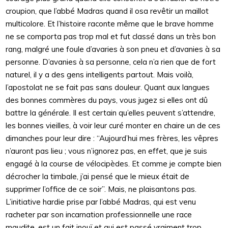
croupion, que l’abbé Madras quand il osa revêtir un maillot
multicolore. Et l’histoire raconte même que le brave homme
ne se comporta pas trop mal et fut classé dans un très bon
rang, malgré une foule d’avaries à son pneu et d’avanies à sa
personne. D’avanies à sa personne, cela n’a rien que de fort
naturel, il y a des gens intelligents partout. Mais voilà,
l’apostolat ne se fait pas sans douleur. Quant aux langues
des bonnes commères du pays, vous jugez si elles ont dû
battre la générale. Il est certain qu’elles peuvent s’attendre,
les bonnes vieilles, à voir leur curé monter en chaire un de ces
dimanches pour leur dire : “Aujourd’hui mes frères, les vêpres
n’auront pas lieu ; vous n’ignorez pas, en effet, que je suis
engagé à la course de vélocipèdes. Et comme je compte bien
décrocher la timbale, j’ai pensé que le mieux était de
supprimer l’office de ce soir”. Mais, ne plaisantons pas.
L’initiative hardie prise par l’abbé Madras, qui est venu
racheter par son incarnation professionnelle une race
maudite, est un fait inouï et qui est passé vraiment trop