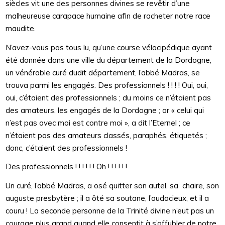
siècles vit une des personnes divines se revêtir d’une
malheureuse carapace humaine afin de racheter notre race
maudite.
N’avez-vous pas tous lu, qu’une course vélocipédique ayant
été donnée dans une ville du département de la Dordogne,
un vénérable curé dudit département, l’abbé Madras, se
trouva parmi les engagés. Des professionnels ! ! ! ! Oui, oui,
oui, c’étaient des professionnels ; du moins ce n’étaient pas
des amateurs, les engagés de la Dordogne ; or « celui qui
n’est pas avec moi est contre moi », a dit l’Eternel ; ce
n’étaient pas des amateurs classés, paraphés, étiquetés ;
donc, c’étaient des professionnels !
Des professionnels ! ! ! ! ! ! Oh ! ! ! ! ! !
Un curé, l’abbé Madras, a osé quitter son autel, sa chaire, son
auguste presbytère ; il a ôté sa soutane, l’audacieux, et il a
couru ! La seconde personne de la Trinité divine n’eut pas un
courage plus grand quand elle consentit à s’affubler de notre