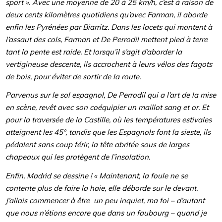
sport ». Avec une moyenne de 20 à 25 km/h, c’est à raison de
deux cents kilomètres quotidiens qu’avec Farman, il aborde
enfin les Pyrénées par Biarritz. Dans les lacets qui montent à
l’assaut des cols, Farman et De Perrodil mettent pied à terre
tant la pente est raide. Et lorsqu’il s’agit d’aborder la
vertigineuse descente, ils accrochent à leurs vélos des fagots
de bois, pour éviter de sortir de la route.
Parvenus sur le sol espagnol, De Perrodil qui a l’art de la mise
en scène, revêt avec son coéquipier un maillot sang et or. Et
pour la traversée de la Castille, où les températures estivales
atteignent les 45°, tandis que les Espagnols font la sieste, ils
pédalent sans coup férir, la tête abritée sous de larges
chapeaux qui les protègent de l’insolation.
Enfin, Madrid se dessine ! « Maintenant, la foule ne se
contente plus de faire la haie, elle déborde sur le devant.
J’allais commencer à être
un peu inquiet, ma foi – d’autant
que nous n’étions encore que dans un faubourg – quand je