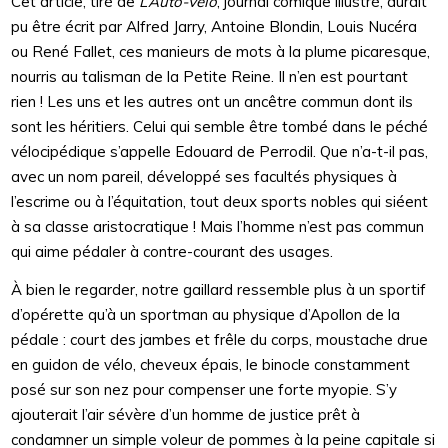
Cet article, tiré de
L’Auto-Vélo
, journal comique illustré, aurait
pu être écrit par Alfred Jarry, Antoine Blondin, Louis Nucéra
ou René Fallet, ces manieurs de mots à la plume picaresque,
nourris au talisman de la Petite Reine. Il n’en est pourtant
rien ! Les uns et les autres ont un ancêtre commun dont ils
sont les héritiers. Celui qui semble être tombé dans le péché
vélocipédique s’appelle Edouard de Perrodil. Que n’a-t-il pas,
avec un nom pareil, développé ses facultés physiques à
l’escrime ou à l’équitation, tout deux sports nobles qui siéent
à sa classe aristocratique ! Mais l’homme n’est pas commun
qui aime pédaler à contre-courant des usages.
À bien le regarder, notre gaillard ressemble plus à un sportif
d’opérette qu’à un sportman au physique d’Apollon de la
pédale : court des jambes et frêle du corps, moustache drue
en guidon de vélo, cheveux épais, le binocle constamment
posé sur son nez pour compenser une forte myopie. S’y
ajouterait l’air sévère d’un homme de justice prêt à
condamner un simple voleur de pommes à la peine capitale si