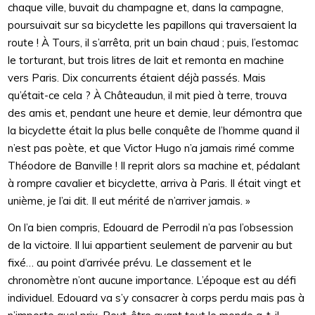
chaque ville, buvait du champagne et, dans la campagne,
poursuivait sur sa bicyclette les papillons qui traversaient la
route ! À Tours, il s’arrêta, prit un bain chaud ; puis, l’estomac
le torturant, but trois litres de lait et remonta en machine
vers Paris. Dix concurrents étaient déjà passés. Mais
qu’était-ce cela ? À Châteaudun, il mit pied à terre, trouva
des amis et, pendant une heure et demie, leur démontra que
la bicyclette était la plus belle conquête de l’homme quand il
n’est pas poète, et que Victor Hugo n’a jamais rimé comme
Théodore de Banville ! Il reprit alors sa machine et, pédalant
à rompre cavalier et bicyclette, arriva à Paris. Il était vingt et
unième, je l’ai dit. Il eut mérité de n’arriver jamais. »
On l’a bien compris, Edouard de Perrodil n’a pas l’obsession
de la victoire. Il lui appartient seulement de parvenir au but
fixé… au point d’arrivée prévu. Le classement et le
chronomètre n’ont aucune importance. L’époque est au défi
individuel. Edouard va s’y consacrer à corps perdu mais pas à