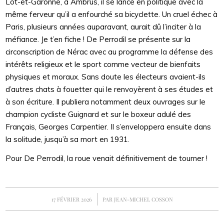
Lot-et-Garonne, à Ambrus, il se lance en politique avec la
même ferveur qu’il a enfourché sa bicyclette. Un cruel échec à
Paris, plusieurs années auparavant, aurait dû l’inciter à la
méfiance. Je t’en fiche ! De Perrodil se présente sur la
circonscription de Nérac avec au programme la défense des
intérêts religieux et le sport comme vecteur de bienfaits
physiques et moraux. Sans doute les électeurs avaient-ils
d’autres chats à fouetter qui le renvoyèrent à ses études et
à son écriture. Il publiera notamment deux ouvrages sur le
champion cycliste Guignard et sur le boxeur adulé des
Français, Georges Carpentier. Il s’enveloppera ensuite dans
la solitude, jusqu’à sa mort en 1931.
Pour De Perrodil, la roue venait définitivement de tourner !
/
17 FÉVRIER 2026
PAR
JEAN-MICHEL COSSON