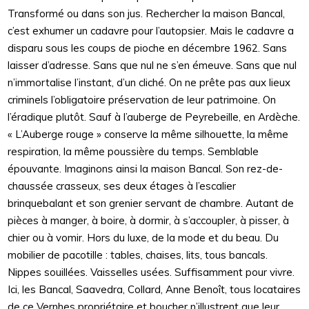
Transformé ou dans son jus. Rechercher la maison Bancal,
c’est exhumer un cadavre pour l’autopsier. Mais le cadavre a
disparu sous les coups de pioche en décembre 1962. Sans
laisser d’adresse. Sans que nul ne s’en émeuve. Sans que nul
n’immortalise l’instant, d’un cliché. On ne prête pas aux lieux
criminels l’obligatoire préservation de leur patrimoine. On
l’éradique plutôt. Sauf à l’auberge de Peyrebeille, en Ardèche.
« L’Auberge rouge » conserve la même silhouette, la même
respiration, la même poussière du temps. Semblable
épouvante. Imaginons ainsi la maison Bancal. Son rez-de-
chaussée crasseux, ses deux étages à l’escalier
brinquebalant et son grenier servant de chambre. Autant de
pièces à manger, à boire, à dormir, à s’accoupler, à pisser, à
chier ou à vomir. Hors du luxe, de la mode et du beau. Du
mobilier de pacotille : tables, chaises, lits, tous bancals.
Nippes souillées. Vaisselles usées. Suffisamment pour vivre.
Ici, les Bancal, Saavedra, Collard, Anne Benoît, tous locataires
de ce Vernhes propriétaire et boucher n’illustrent que leur