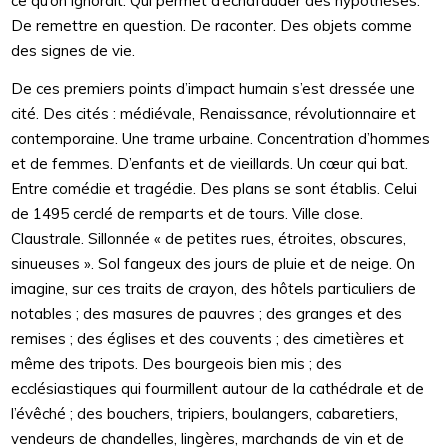
ce qu’on ignorait. Qui permet d’échafauder des hypothèses.
De remettre en question. De raconter. Des objets comme
des signes de vie.
De ces premiers points d’impact humain s’est dressée une
cité. Des cités : médiévale, Renaissance, révolutionnaire et
contemporaine. Une trame urbaine. Concentration d’hommes
et de femmes. D’enfants et de vieillards. Un cœur qui bat.
Entre comédie et tragédie. Des plans se sont établis. Celui
de 1495 cerclé de remparts et de tours. Ville close.
Claustrale. Sillonnée « de petites rues, étroites, obscures,
sinueuses ». Sol fangeux des jours de pluie et de neige. On
imagine, sur ces traits de crayon, des hôtels particuliers de
notables ; des masures de pauvres ; des granges et des
remises ; des églises et des couvents ; des cimetières et
même des tripots. Des bourgeois bien mis ; des
ecclésiastiques qui fourmillent autour de la cathédrale et de
l’évêché ; des bouchers, tripiers, boulangers, cabaretiers,
vendeurs de chandelles, lingères, marchands de vin et de