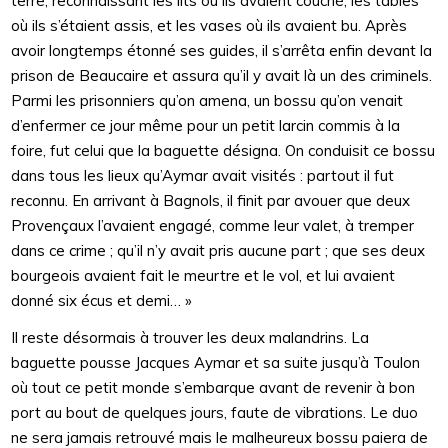
terre, reconnaissant les lits où ils avaient couché, les tables
où ils s’étaient assis, et les vases où ils avaient bu. Après
avoir longtemps étonné ses guides, il s’arrêta enfin devant la
prison de Beaucaire et assura qu’il y avait là un des criminels.
Parmi les prisonniers qu’on amena, un bossu qu’on venait
d’enfermer ce jour même pour un petit larcin commis à la
foire, fut celui que la baguette désigna. On conduisit ce bossu
dans tous les lieux qu’Aymar avait visités : partout il fut
reconnu. En arrivant à Bagnols, il finit par avouer que deux
Provençaux l’avaient engagé, comme leur valet, à tremper
dans ce crime ; qu’il n’y avait pris aucune part ; que ses deux
bourgeois avaient fait le meurtre et le vol, et lui avaient
donné six écus et demi… »
Il reste désormais à trouver les deux malandrins. La
baguette pousse Jacques Aymar et sa suite jusqu’à Toulon
où tout ce petit monde s’embarque avant de revenir à bon
port au bout de quelques jours, faute de vibrations. Le duo
ne sera jamais retrouvé mais le malheureux bossu paiera de