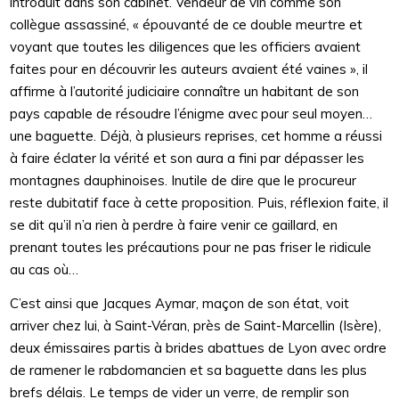
introduit dans son cabinet. Vendeur de vin comme son
collègue assassiné, « épouvanté de ce double meurtre et
voyant que toutes les diligences que les officiers avaient
faites pour en découvrir les auteurs avaient été vaines », il
affirme à l’autorité judiciaire connaître un habitant de son
pays capable de résoudre l’énigme avec pour seul moyen…
une baguette. Déjà, à plusieurs reprises, cet homme a réussi
à faire éclater la vérité et son aura a fini par dépasser les
montagnes dauphinoises. Inutile de dire que le procureur
reste dubitatif face à cette proposition. Puis, réflexion faite, il
se dit qu’il n’a rien à perdre à faire venir ce gaillard, en
prenant toutes les précautions pour ne pas friser le ridicule
au cas où…
C’est ainsi que Jacques Aymar, maçon de son état, voit
arriver chez lui, à Saint-Véran, près de Saint-Marcellin (Isère),
deux émissaires partis à brides abattues de Lyon avec ordre
de ramener le rabdomancien et sa baguette dans les plus
brefs délais. Le temps de vider un verre, de remplir son