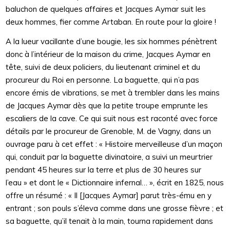
baluchon de quelques affaires et Jacques Aymar suit les
deux hommes, fier comme Artaban. En route pour la gloire !
A la lueur vacillante d’une bougie, les six hommes pénètrent
donc à l’intérieur de la maison du crime, Jacques Aymar en
tête, suivi de deux policiers, du lieutenant criminel et du
procureur du Roi en personne. La baguette, qui n’a pas
encore émis de vibrations, se met à trembler dans les mains
de Jacques Aymar dès que la petite troupe emprunte les
escaliers de la cave. Ce qui suit nous est raconté avec force
détails par le procureur de Grenoble, M. de Vagny, dans un
ouvrage paru à cet effet : « Histoire merveilleuse d’un maçon
qui, conduit par la baguette divinatoire, a suivi un meurtrier
pendant 45 heures sur la terre et plus de 30 heures sur
l’eau » et dont le « Dictionnaire infernal… », écrit en 1825, nous
offre un résumé : « Il [Jacques Aymar] parut très-ému en y
entrant ; son pouls s’éleva comme dans une grosse fièvre ; et
sa baguette, qu’il tenait à la main, tourna rapidement dans