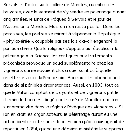
Servols et l’autre sur la colline de Moncles, au milieu des
bruyères, avec le serment de s’y rendre en pèlerinage durant
cinq années, le lundi de Pâques à Servols et le jour de
l’Ascension à Moncles. Mais on n’en resta pas là ! Dans les
paroisses, les prêtres se mirent à vilipender la République
« phylloxérée », coupable par ses lois d’avoir engendré la
punition divine. Que le religieux s’oppose au républicain, le
pèlerinage à la Science, les cantiques aux traitements
préconisés provoqua un souci supplémentaire chez les
vignerons qui ne savaient plus à quel saint ou à quelle
recette se vouer. Même « saint Bourrou » les abandonnait
dans de si pénibles circonstances. Aussi, en 1883, tout ce
que le Vallon comptait de croyants et de vignerons prit le
chemin de Lourdes, dirigé par le curé de Marcillac que l’on
surnomma vite dans la région « l’évêque des vignerons ». Si
l’on en croit les organisateurs, le pèlerinage aurait eu une
action bienfaisante sur le fléau. Si bien qu’on envisageait de
repartir, en 1884, quand une décision ministérielle supprima