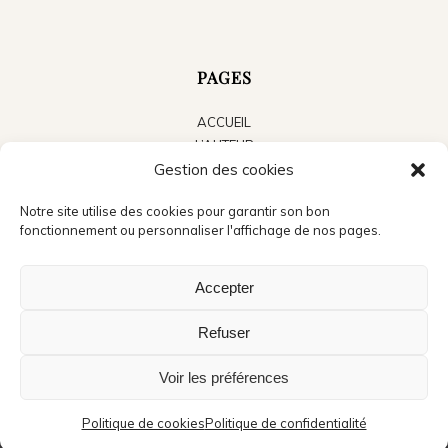
PAGES
ACCUEIL
L’AUTEUR
LES LIVRES
Gestion des cookies
LE BLOG
Notre site utilise des cookies pour garantir son bon
ACTUALITÉS
fonctionnement ou personnaliser l'affichage de nos pages.
PRESSE
CONTACT
Accepter
Refuser
Voir les préférences
©Copyright - Jean Michel Cosson - Crédits photo accueil : André Méravilles -
Création du site : Audrey,
La boite à pixels
Politique de cookies
Politique de confidentialité
Mentions légales
Politique de confidentialité
Politique de cookies (UE)