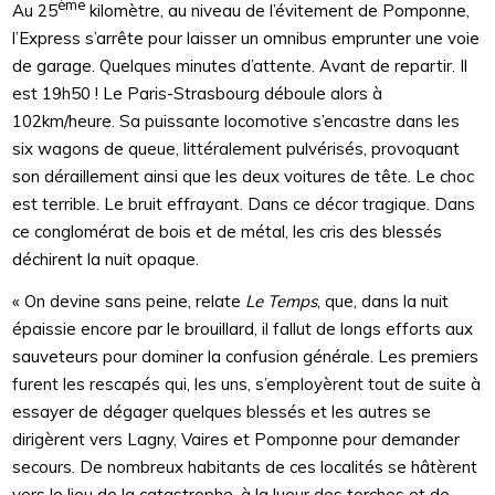
ème
Au 25
kilomètre, au niveau de l’évitement de Pomponne,
l’Express s’arrête pour laisser un omnibus emprunter une voie
de garage. Quelques minutes d’attente. Avant de repartir. Il
est 19h50 ! Le Paris-Strasbourg déboule alors à
102km/heure. Sa puissante locomotive s’encastre dans les
six wagons de queue, littéralement pulvérisés, provoquant
son déraillement ainsi que les deux voitures de tête. Le choc
est terrible. Le bruit effrayant. Dans ce décor tragique. Dans
ce conglomérat de bois et de métal, les cris des blessés
déchirent la nuit opaque.
« On devine sans peine, relate
Le Temps
, que, dans la nuit
épaissie encore par le brouillard, il fallut de longs efforts aux
sauveteurs pour dominer la confusion générale. Les premiers
furent les rescapés qui, les uns, s’employèrent tout de suite à
essayer de dégager quelques blessés et les autres se
dirigèrent vers Lagny, Vaires et Pomponne pour demander
secours. De nombreux habitants de ces localités se hâtèrent
vers le lieu de la catastrophe, à la lueur des torches et de