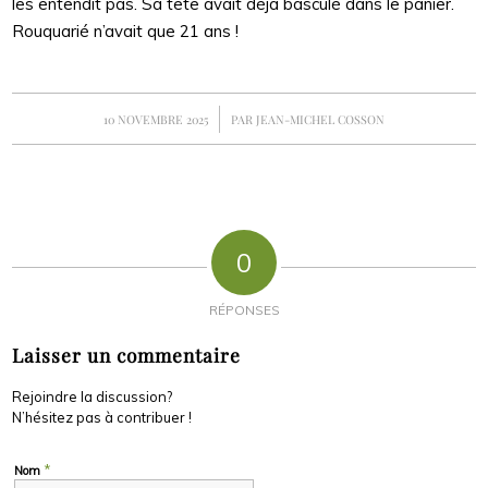
les entendit pas. Sa tête avait déjà basculé dans le panier.
Rouquarié n’avait que 21 ans !
/
10 NOVEMBRE 2025
PAR
JEAN-MICHEL COSSON
0
RÉPONSES
Laisser un commentaire
Rejoindre la discussion?
N’hésitez pas à contribuer !
*
Nom