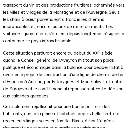
transport du vin et des productions fruitières, acheminés vers
les villes et villages de la Montagne et de l’Auvergne. Seuls,
les chars à bœuf parvenaient à franchir les chemins
impraticables et, encore, au prix de mille tourments. Les
voituriers, quant à eux, s’étaient depuis longtemps résignés à
contourner ce pays infranchissable.
è
Cette situation perdurait encore au début du XX
siècle
quand le Conseil général de l’Aveyron mit tout son poids
politique et économique dans la balance pour décider l’Etat à
avaliser le projet de construction d’une ligne de chemin de fer
d’Espalion à Aurillac, par Entraygues et Montsalvy. L’attentat
de Sarajevo et le conflit mondial repoussèrent cette décision
aux calendes grecques.
Cet isolement rejaillissait pour une bonne part sur des
habitants, durs à la peine et habitués depuis belle lurette à
régler leurs linges sales en famille. Rixes, échauffourées,
règlements de compte et querelles de voisinage ne