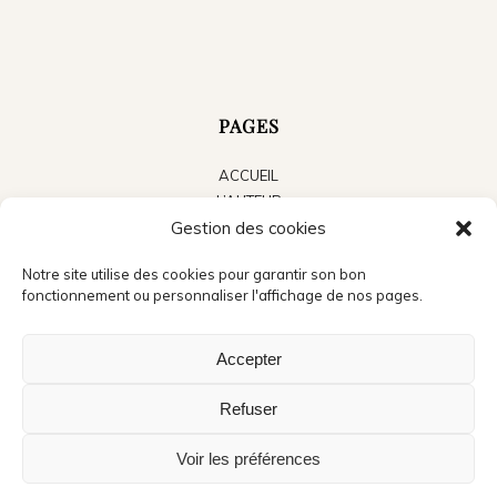
PAGES
ACCUEIL
L’AUTEUR
LES LIVRES
Gestion des cookies
LE BLOG
Notre site utilise des cookies pour garantir son bon
ACTUALITÉS
fonctionnement ou personnaliser l'affichage de nos pages.
PRESSE
CONTACT
Accepter
Refuser
Voir les préférences
©Copyright - Jean Michel Cosson - Crédits photo accueil : André Méravilles -
Création du site : Audrey,
La boite à pixels