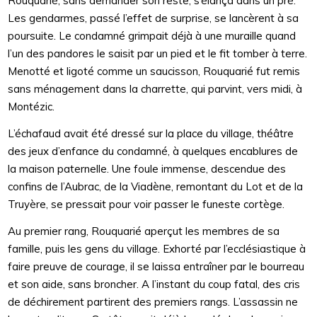
Rouquarié, sans demander son reste, s’élança dans un pré.
Les gendarmes, passé l’effet de surprise, se lancèrent à sa
poursuite. Le condamné grimpait déjà à une muraille quand
l’un des pandores le saisit par un pied et le fit tomber à terre.
Menotté et ligoté comme un saucisson, Rouquarié fut remis
sans ménagement dans la charrette, qui parvint, vers midi, à
Montézic.
L’échafaud avait été dressé sur la place du village, théâtre
des jeux d’enfance du condamné, à quelques encablures de
la maison paternelle. Une foule immense, descendue des
confins de l’Aubrac, de la Viadène, remontant du Lot et de la
Truyère, se pressait pour voir passer le funeste cortège.
Au premier rang, Rouquarié aperçut les membres de sa
famille, puis les gens du village. Exhorté par l’ecclésiastique à
faire preuve de courage, il se laissa entraîner par le bourreau
et son aide, sans broncher. A l’instant du coup fatal, des cris
de déchirement partirent des premiers rangs. L’assassin ne