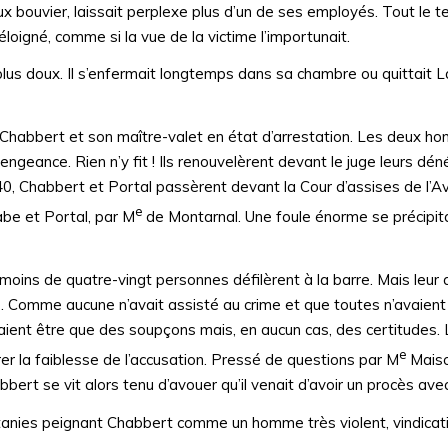
 bouvier, laissait perplexe plus d’un de ses employés. Tout le t
loigné, comme si la vue de la victime l’importunait.
t plus doux. Il s’enfermait longtemps dans sa chambre ou quittait L
tre Chabbert et son maître-valet en état d’arrestation. Les deux 
engeance. Rien n’y fit ! Ils renouvelèrent devant le juge leurs dén
840, Chabbert et Portal passèrent devant la Cour d’assises de l’A
e
e et Portal, par M
de Montarnal. Une foule énorme se précipita,
moins de quatre-vingt personnes défilèrent à la barre. Mais leur 
le. Comme aucune n’avait assisté au crime et que toutes n’avaient 
vaient être que des soupçons mais, en aucun cas, des certitudes.
e
rer la faiblesse de l’accusation. Pressé de questions par M
Maiso
ert se vit alors tenu d’avouer qu’il venait d’avoir un procès avec
tanies peignant Chabbert comme un homme très violent, vindicatif