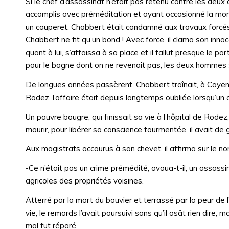
Si le chef d’assassinat n’était pas retenu contre les deux
accomplis avec préméditation et ayant occasionné la mo
un couperet. Chabbert était condamné aux travaux forcés 
Chabbert ne fit qu’un bond ! Avec force, il clama son inno
quant à lui, s’affaissa à sa place et il fallut presque le po
pour le bagne dont on ne revenait pas, les deux hommes su
De longues années passèrent. Chabbert traînait, à Cayenne,
Rodez, l’affaire était depuis longtemps oubliée lorsqu’un 
Un pauvre bougre, qui finissait sa vie à l’hôpital de Rodez,
mourir, pour libérer sa conscience tourmentée, il avait de g
Aux magistrats accourus à son chevet, il affirma sur le nom 
-Ce n’était pas un crime prémédité, avoua-t-il, un assassi
agricoles des propriétés voisines.
Atterré par la mort du bouvier et terrassé par la peur de l
vie, le remords l’avait poursuivi sans qu’il osât rien dire, 
mal fut réparé.