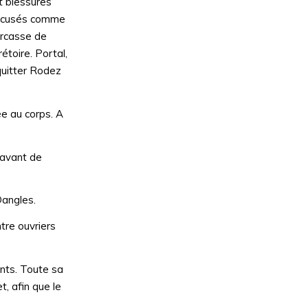
et blessures
 accusés comme
arcasse de
étoire. Portal,
 quitter Rodez
ée au corps. A
u’avant de
Dangles.
tre ouvriers
ents. Toute sa
t, afin que le