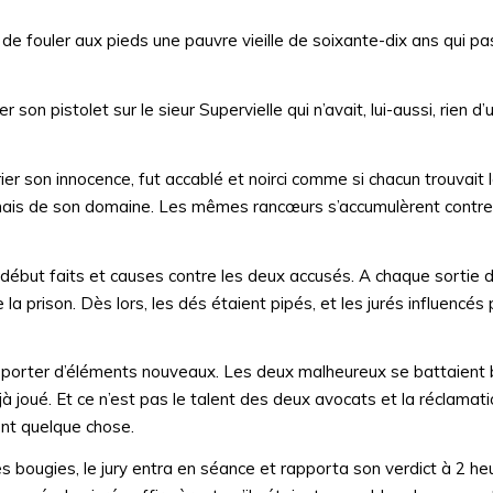
 de fouler aux pieds une pauvre vieille de soixante-dix ans qui pa
r son pistolet sur le sieur Supervielle qui n’avait, lui-aussi, rien d
ier son innocence, fut accablé et noirci comme si chacun trouvait l
amais de son domaine. Les mêmes rancœurs s’accumulèrent contre 
 début faits et causes contre les deux accusés. A chaque sortie du
la prison. Dès lors, les dés étaient pipés, et les jurés influencés 
apporter d’éléments nouveaux. Les deux malheureux se battaient 
éjà joué. Et ce n’est pas le talent des deux avocats et la réclamat
rent quelque chose.
es bougies, le jury entra en séance et rapporta son verdict à 2 he