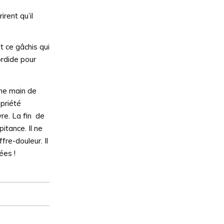
rent qu’il
t ce gâchis qui
ordide pour
une main de
opriété
vre. La fin de
itance. Il ne
fre-douleur. Il
ées !