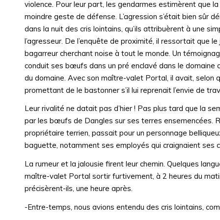
violence. Pour leur part, les gendarmes estimèrent que la
moindre geste de défense. L’agression s’était bien sûr d
dans la nuit des cris lointains, qu’ils attribuèrent à une 
l’agresseur. De l’enquête de proximité, il ressortait que le
bagarreur cherchant noise à tout le monde. Un témoignage,
conduit ses bœufs dans un pré enclavé dans le domaine de
du domaine. Avec son maître-valet Portal, il avait, selo
promettant de le bastonner s’il lui reprenait l’envie de tra
Leur rivalité ne datait pas d’hier ! Pas plus tard que la
par les bœufs de Dangles sur ses terres ensemencées. Re
propriétaire terrien, passait pour un personnage belliqueu
baguette, notamment ses employés qui craignaient ses co
La rumeur et la jalousie firent leur chemin. Quelques lang
maître-valet Portal sortir furtivement, à 2 heures du mati
précisèrent-ils, une heure après.
-Entre-temps, nous avions entendu des cris lointains, c