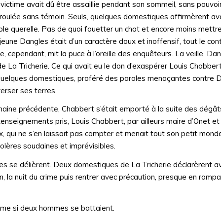
 victime avait dû être assaillie pendant son sommeil, sans pouvoir
éroulée sans témoin. Seuls, quelques domestiques affirmèrent av
simple querelle. Pas de quoi fouetter un chat et encore moins mett
 jeune Dangles était d’un caractère doux et inoffensif, tout le cont
 cependant, mit la puce à l’oreille des enquêteurs. La veille, Dan
 La Tricherie. Ce qui avait eu le don d’exaspérer Louis Chabbert,
n quelques domestiques, proféré des paroles menaçantes contre Da
verser ses terres.
 semaine précédente, Chabbert s’était emporté à la suite des dég
nseignements pris, Louis Chabbert, par ailleurs maire d’Onet et
x, qui ne s’en laissait pas compter et menait tout son petit monde
lères soudaines et imprévisibles.
ues se délièrent. Deux domestiques de La Tricherie déclarèrent av
n, la nuit du crime puis rentrer avec précaution, presque en rampa
omme si deux hommes se battaient.