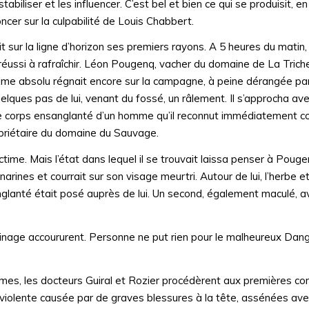
biliser et les influencer. C’est bel et bien ce qui se produisit, e
cer sur la culpabilité de Louis Chabbert.
it sur la ligne d’horizon ses premiers rayons. A 5 heures du mati
s réussi à rafraîchir. Léon Pougenq, vacher du domaine de La Triche
alme absolu régnait encore sur la campagne, à peine dérangée par 
elques pas de lui, venant du fossé, un râlement. Il s’approcha ave
té, le corps ensanglanté d’un homme qu’il reconnut immédiatement
opriétaire du domaine du Sauvage.
time. Mais l’état dans lequel il se trouvait laissa penser à Pougen
rines et courrait sur son visage meurtri. Autour de lui, l’herbe et
lanté était posé auprès de lui. Un second, également maculé, av
inage accoururent. Personne ne put rien pour le malheureux Dangl
mes, les docteurs Guiral et Rozier procédèrent aux premières co
rt violente causée par de graves blessures à la tête, assénées a