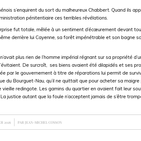
énois s’enquirent du sort du malheureux Chabbert. Quand ils appri
ministration pénitentiaire ces terribles révélations.
surprise fut totale, mêlée à un sentiment d’écœurement devant tou
de même derrière lui Cayenne, sa forêt impénétrable et son bagne s
d n’avait plus rien de l’homme impérial régnant sur sa propriété d’
 l’évitaient. De surcroît, ses biens avaient été dilapidés et ses pr
ouée par le gouvernement à titre de réparations lui permit de survi
e du Bourguet-Nau, qu’il ne quittait que pour acheter sa maigre p
vieille redingote. Les gamins du quartier en avaient fait leur souf
 La justice autant que la foule n’acceptent jamais de s’être tromp
ER 2026
PAR
JEAN-MICHEL COSSON