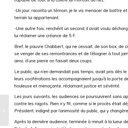
-Un jour, raconta un témoin, je le vis menacer de battre et
terrain lui appartenant.
-Une autre fois, renchérit un second, il avait voulu décharge
lui réclamer une créance de 5 F.
Bref, le pauvre Chabbert, qui ne cessait, de son box, de cr
se venger de ses remontrances et de l’éloigner à tout j
ainsi, d’une pierre on faisait deux coups.
Le public, qui n’en demandait pas temps, avait pris dès le
leurs vociférations les accompagnaient jusqu’à la porte de 
houleuse et menaçante, réclamant justice et sévérité.
Les jours suivants, les audiences se poursuivirent sans 
contre les ragots. Rien n’y fit, comme si le procès était d
UN CURE AU FOND DE L’AVEN. 1630
Président, indigné par l’animosité du public, qui y changè
Après la dernière audience, terminée à minuit à la lueur d