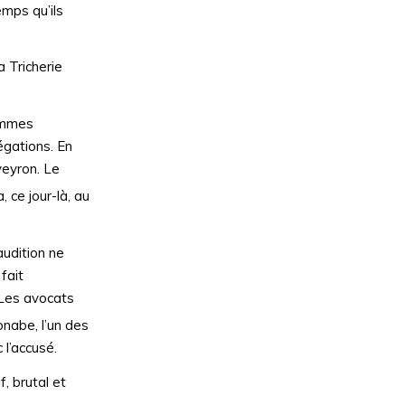
emps qu’ils
a Tricherie
hommes
égations. En
veyron. Le
 ce jour-là, au
audition ne
fait
 Les avocats
nabe, l’un des
 l’accusé.
, brutal et