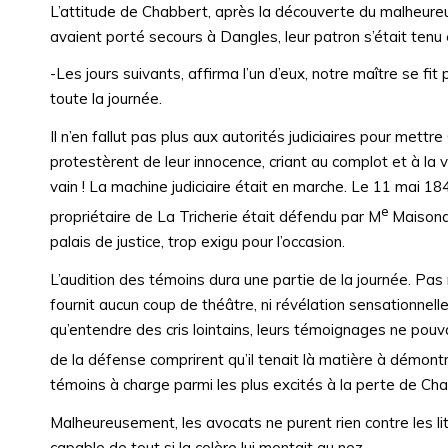
L’attitude de Chabbert, après la découverte du malheureux
avaient porté secours à Dangles, leur patron s’était tenu é
-Les jours suivants, affirma l’un d’eux, notre maître se fi
toute la journée.
Il n’en fallut pas plus aux autorités judiciaires pour met
protestèrent de leur innocence, criant au complot et à la v
vain ! La machine judiciaire était en marche. Le 11 mai 1
e
propriétaire de La Tricherie était défendu par M
Maisonab
palais de justice, trop exigu pour l’occasion.
L’audition des témoins dura une partie de la journée. Pas 
fournit aucun coup de théâtre, ni révélation sensationnel
qu’entendre des cris lointains, leurs témoignages ne pou
de la défense comprirent qu’il tenait là matière à démont
témoins à charge parmi les plus excités à la perte de Chabb
Malheureusement, les avocats ne purent rien contre les li
capable de tout si la colère lui montait au nez.