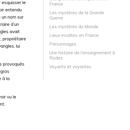
 esquisser le
France
oir entendu
Les mystères de la Grande
re un nom sur
Guerre
raire d’un
Les mystères du Monde
gles avait
Lieux insolites en France
 propriétaire
Personnages
ngles, lui
Une histoire de l'enseignement à
Rodez
âts provoqués
Voyants et voyantes
 gros
 à la
oir vu le
nt,