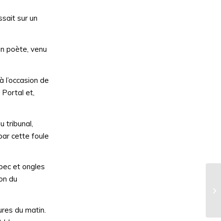
ssait sur un
’un poète, venu
à l’occasion de
Portal et,
 tribunal,
par cette foule
bec et ongles
ion du
L’
ures du matin.