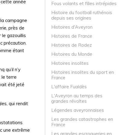
n cette année
Fous volants et filles intrépides
Histoire du football ruthénois
depuis ses origines
n, la campagne
Histoires d'Aveyron
rie, près de
le gazouillis
Histoires de France
c précaution.
Histoires de Rodez
 comme étant
Histoires du Monde
Histoires insolites
q qu’il n’y
Histoires insolites du sport en
 le terre
France
ait été jeté
L'affaire Fualdès
L'Aveyron au temps des
grandes révoltes
es, qui rendit
Légendes aveyronnaises
Les grandes catastrophes en
nstatations
France
vec une extrême
Les grandes escroqueries en