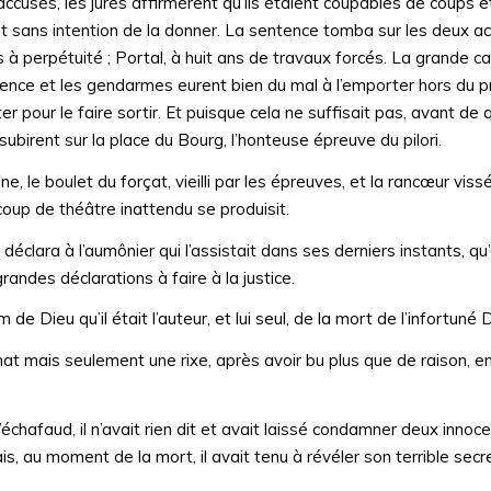
 accusés, les jurés affirmèrent qu’ils étaient coupables de coups 
rt sans intention de la donner. La sentence tomba sur les deux
à perpétuité ; Portal, à huit ans de travaux forcés. La grande c
cence et les gendarmes eurent bien du mal à l’emporter hors du pr
rter pour le faire sortir. Et puisque cela ne suffisait pas, avant de
birent sur la place du Bourg, l’honteuse épreuve du pilori.
 le boulet du forçat, vieilli par les épreuves, et la rancœur viss
coup de théâtre inattendu se produisit.
 déclara à l’aumônier qui l’assistait dans ses derniers instants, q
randes déclarations à faire à la justice.
de Dieu qu’il était l’auteur, et lui seul, de la mort de l’infortuné 
nat mais seulement une rixe, après avoir bu plus que de raison, en
’échafaud, il n’avait rien dit et avait laissé condamner deux innoc
mais, au moment de la mort, il avait tenu à révéler son terrible secre