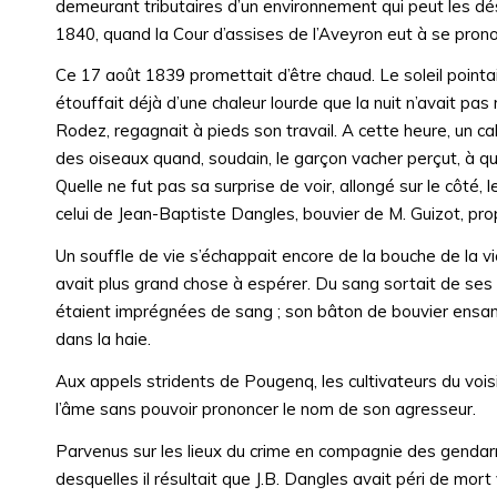
demeurant tributaires d’un environnement qui peut les désta
1840, quand la Cour d’assises de l’Aveyron eut à se pronon
Ce 17 août 1839 promettait d’être chaud. Le soleil pointa
étouffait déjà d’une chaleur lourde que la nuit n’avait pa
Rodez, regagnait à pieds son travail. A cette heure, un c
des oiseaux quand, soudain, le garçon vacher perçut, à qu
Quelle ne fut pas sa surprise de voir, allongé sur le cô
celui de Jean-Baptiste Dangles, bouvier de M. Guizot, pr
Un souffle de vie s’échappait encore de la bouche de la vic
avait plus grand chose à espérer. Du sang sortait de ses na
étaient imprégnées de sang ; son bâton de bouvier ensang
dans la haie.
Aux appels stridents de Pougenq, les cultivateurs du vois
l’âme sans pouvoir prononcer le nom de son agresseur.
Parvenus sur les lieux du crime en compagnie des gendar
desquelles il résultait que J.B. Dangles avait péri de mo