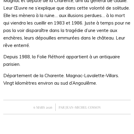
Magnac et député de la Charente, ami du général de Gaulle.
Leur Œuvre ne s’explique que dans cette volonté de solitude.
Elle les mènera à la ruine… aux illusions perdues… à la mort
qui viendra les cueillir en 1983 et 1986. Juste à temps pour ne
pas la voir disparaître dans la tragédie d’une vente aux
enchères, leurs dépouilles emmurées dans le château. Leur
rêve enterré.
Depuis 1988, la Folie Réthoré appartient à un antiquaire
parisien.
Département de la Charente. Magnac-Lavalette-Villars.
Vingt kilomètres environ au sud d’Angoulême.
/
6 MARS 2026
PAR
JEAN-MICHEL COSSON