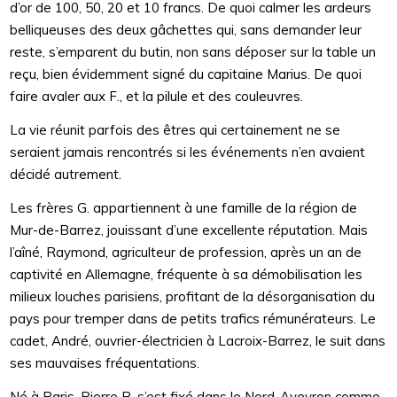
d’or de 100, 50, 20 et 10 francs. De quoi calmer les ardeurs
belliqueuses des deux gâchettes qui, sans demander leur
reste, s’emparent du butin, non sans déposer sur la table un
reçu, bien évidemment signé du capitaine Marius. De quoi
faire avaler aux F., et la pilule et des couleuvres.
La vie réunit parfois des êtres qui certainement ne se
seraient jamais rencontrés si les événements n’en avaient
décidé autrement.
Les frères G. appartiennent à une famille de la région de
Mur-de-Barrez, jouissant d’une excellente réputation. Mais
l’aîné, Raymond, agriculteur de profession, après un an de
captivité en Allemagne, fréquente à sa démobilisation les
milieux louches parisiens, profitant de la désorganisation du
pays pour tremper dans de petits trafics rémunérateurs. Le
cadet, André, ouvrier-électricien à Lacroix-Barrez, le suit dans
ses mauvaises fréquentations.
Né à Paris, Pierre R. s’est fixé dans le Nord-Aveyron comme