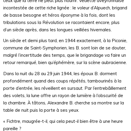
ceux que la terre ne peut plus nourrir. Vedette aveyronnaise
incontestée de cette riche lignée : le voleur d’Alpuech, brigand
de basse besogne et héros éponyme à la fois, dont les
tribulations sous la Révolution se racontaient encore, plus
d’un siècle après, dans les longues veillées hivernales.
Un siècle et demi plus tard, en 1944 exactement, à la Piconie,
commune de Saint-Symphorien, les B. sont loin de se douter,
malgré l’incertitude des temps, que le brigandage va faire un
retour remarqué, bien qu’éphémère, sur la scène aubracienne.
Dans la nuit du 28 au 29 juin 1944, les époux B. dorment
profondément quand des coups répétés, tambourinés à la
porte d’entrée, les réveillent en sursaut. Par l’entrebâillement
des volets, la lune offre un rayon de lumière à l’obscurité de
la chambre. À tâtons, Alexandre B. cherche sa montre sur la
table de nuit puis la porte à ses yeux.
« Fichtre, maugrée-t-il, qui cela peut-il bien être à une heure
pareille ?