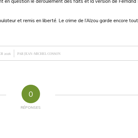
ant en question le déroulement des faits et la version de Fernand 
ulateur et remis en liberté. Le crime de l’Alzou garde encore tou
ER 2026
PAR
JEAN-MICHEL COSSON
0
RÉPONSES