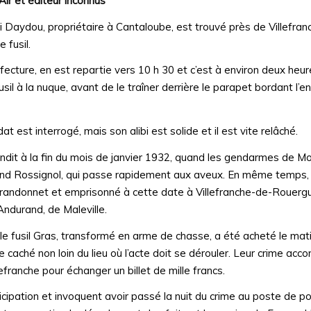
Air et éditeur inconnus
i Daydou, propriétaire à Cantaloube, est trouvé près de Villefra
 fusil.
éfecture, en est repartie vers 10 h 30 et c’est à environ deux heur
sil à la nuque, avant de le traîner derrière le parapet bordant l’en
 est interrogé, mais son alibi est solide et il est vite relâché.
bondit à la fin du mois de janvier 1932, quand les gendarmes de 
nd Rossignol, qui passe rapidement aux aveux. En même temps, 
randonnet et emprisonné à cette date à Villefranche-de-Rouergu
Andurand, de Maleville.
 le fusil Gras, transformé en arme de chasse, a été acheté le ma
 caché non loin du lieu où l’acte doit se dérouler. Leur crime accom
efranche pour échanger un billet de mille francs.
ticipation et invoquent avoir passé la nuit du crime au poste de po