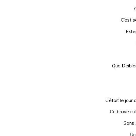
C’est sa
Exte
Que Deibler
C’était le jou
Ce brave cul
Sans 
Un