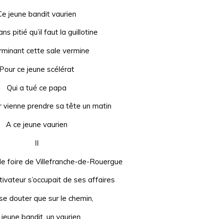
Ce jeune bandit vaurien
ns pitié qu’il faut la guillotine
rminant cette sale vermine
Pour ce jeune scélérat
Qui a tué ce papa
 vienne prendre sa tête un matin
A ce jeune vaurien
II
r de foire de Villefranche-de-Rouergue
tivateur s’occupait de ses affaires
se douter que sur le chemin,
 jeune bandit, un vaurien,