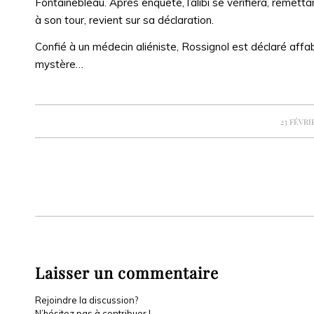
Fontainebleau. Après enquête, l’alibi se vérifiera, remett
à son tour, revient sur sa déclaration.
Confié à un médecin aliéniste, Rossignol est déclaré affab
mystère…
/
23 FÉVRI
Laisser un commentaire
Rejoindre la discussion?
N’hésitez pas à contribuer !