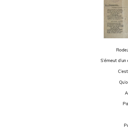
Rodez
S’émeut d’un
C’est
Qu’o
A
Pa
Po