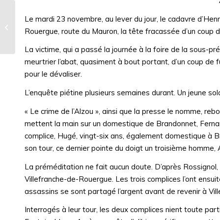
Le mardi 23 novembre, au lever du jour, le cadavre d’Henr
Complainte du camion fou.1930
Rouergue, route du Mauron, la tête fracassée d’un coup de
La victime, qui a passé la journée à la foire de la sous-pr
meurtrier l’abat, quasiment à bout portant, d’un coup de fu
pour le dévaliser.
L’enquête piétine plusieurs semaines durant. Un jeune soldat
« Le crime de l’Alzou », ainsi que la presse le nomme, re
mettent la main sur un domestique de Brandonnet, Ferna
complice, Hugé, vingt-six ans, également domestique à B
son tour, ce dernier pointe du doigt un troisième homme, 
La préméditation ne fait aucun doute. D’après Rossignol,
Villefranche-de-Rouergue. Les trois complices l’ont ensuite
assassins se sont partagé l’argent avant de revenir à Vill
Interrogés à leur tour, les deux complices nient toute par