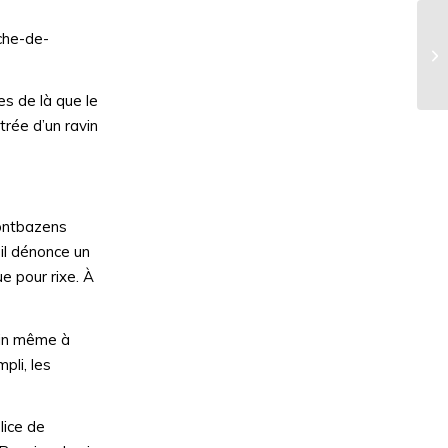
nche-de-
L’
l’
es de là que le
trée d’un ravin
Montbazens
il dénonce un
e pour rixe. À
tin même à
pli, les
lice de