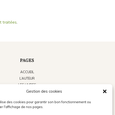
t traitées
.
PAGES
ACCUEIL
L’AUTEUR
LES LIVRES
Gestion des cookies
LE BLOG
ACTUALITÉS
tilise des cookies pour garantir son bon fonctionnement ou
PRESSE
er l'affichage de nos pages.
CONTACT