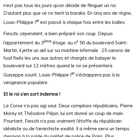
n’est pas tous les jours qu’on décide de flinguer un roi.
D’autant plus que ce roi tient la baraka. En cinq ans de règne,
er
Louis-Philippe I
est passé à chaque fois entre les balles.
Fieschi, cependant, a bien préparé son coup. Depuis
ème
l’appartement du 3
étage, au n° 50 du boulevard Saint-
Martin, il jette un œil sur sa machine infernale : 25 canons de
fusil fixés les uns aux autres et chargés de balayer le
boulevard sur 12 mètres quand le roi se présentera.
er
Guiseppe sourit. Louis-Philippe I
n’échappera pas à la
vengeance populaire.
Et le roi s’en sort indemne !
Le Corse n’a pas agi seul. Deux complices républicains, Pierre
Morey et Théodore Pépin, lui ont donné un coup de main.
Pourtant, Fieschi n’a pas vraiment l’étoffe du républicain
idéaliste ou de l’anarchiste exalté. Il a même servi un temps
d’espion à la solde du préfet de police de Paris. Plus