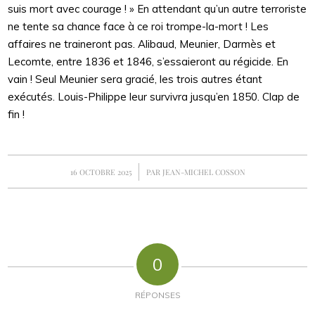
suis mort avec courage ! » En attendant qu’un autre terroriste
ne tente sa chance face à ce roi trompe-la-mort ! Les
affaires ne traineront pas. Alibaud, Meunier, Darmès et
Lecomte, entre 1836 et 1846, s’essaieront au régicide. En
vain ! Seul Meunier sera gracié, les trois autres étant
exécutés. Louis-Philippe leur survivra jusqu’en 1850. Clap de
fin !
/
16 OCTOBRE 2025
PAR
JEAN-MICHEL COSSON
0
RÉPONSES