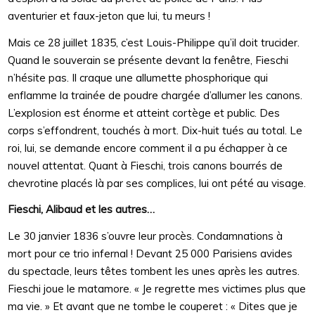
aventurier et faux-jeton que lui, tu meurs !
Mais ce 28 juillet 1835, c’est Louis-Philippe qu’il doit trucider.
Quand le souverain se présente devant la fenêtre, Fieschi
n’hésite pas. Il craque une allumette phosphorique qui
enflamme la trainée de poudre chargée d’allumer les canons.
L’explosion est énorme et atteint cortège et public. Des
corps s’effondrent, touchés à mort. Dix-huit tués au total. Le
roi, lui, se demande encore comment il a pu échapper à ce
nouvel attentat. Quant à Fieschi, trois canons bourrés de
chevrotine placés là par ses complices, lui ont pété au visage.
Fieschi, Alibaud et les autres…
Le 30 janvier 1836 s’ouvre leur procès. Condamnations à
mort pour ce trio infernal ! Devant 25 000 Parisiens avides
du spectacle, leurs têtes tombent les unes après les autres.
Fieschi joue le matamore. « Je regrette mes victimes plus que
ma vie. » Et avant que ne tombe le couperet : « Dites que je