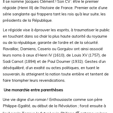
Il se nomme Jacques Clément ! Son CV : être le premier
régicide (Henri III) de l’histoire de France. Premier acte d’une
série sanglante qui frappera tant les rois qu’à leur suite, les
présidents de la République.
Le régicide vise à éprouver les esprits, à traumatiser le public
en touchant dans sa chair la plus haute autorité du royaume
ou de la république, garante de l’ordre et de la sécurité.
Ravaillac, Damiens, Caserio ou Gorgulov ont ainsi associé
leurs noms à ceux d’Henri IV (1610), de Louis XV (1757), de
Sadi Carnot (1894) et de Paul Doumer (1932). Gestes d’un
déséquilibré, d’un exalté ou actes politiques, en tuant le
souverain, ils atteignent la nation toute entière et tentent de
faire triompher leurs revendications.
U
ne monarchie entre parenthèses
Une vie digne d’un roman ! Enthousiaste comme son père
Philippe-Egalité, au début de la Révolution ; forcé ensuite à
er