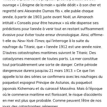
ouvrage « L’énigme de la main » qu’elle dédit « à son cher et
regretté ami Alexandre Dumas fils », elle publie chaque
année, à partir de 1903, juste avant Noël, un Almanach
intitulé « Conseils pour être heureux » où elle dispense ses
prédictions pour l’année à venir tout en restant suffisamment
évasive pour éviter toute erreur chronologique. Ainsi, affirme-
t-elle au
New-York-Times
, qui l’interroge à la suite du
naufrage du Titanic, que « l’année 1912 est une année noire.
D’autres catastrophes maritimes suivront le Titanic. Des
cataclysmes menacent de toutes parts. La mer constitue
tout particulièrement une sorte de danger. Cette période
dangereuse durera jusqu’au 21 mars 1913. » Ce que l’on
appelle la loi des séries se confirmera avec les naufrages du
paquebot espagnol Principe de Asturias, du paquebot
japonais Kichemaru et du cuirassé Masséna. Mais à l’époque
où le commerce maritime est florissant, le risque d’accidents
en mer est plus que probable. Comme peuvent l’être de nos
jours des catastrophes aériennes.