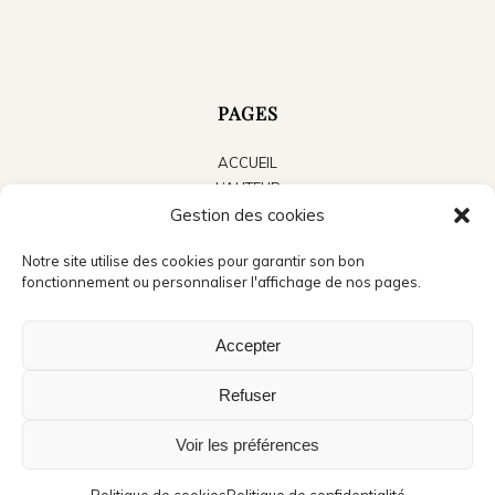
PAGES
ACCUEIL
L’AUTEUR
LES LIVRES
Gestion des cookies
LE BLOG
Notre site utilise des cookies pour garantir son bon
ACTUALITÉS
fonctionnement ou personnaliser l'affichage de nos pages.
PRESSE
CONTACT
Accepter
Refuser
Voir les préférences
©Copyright - Jean Michel Cosson - Crédits photo accueil : André Méravilles -
Création du site : Audrey,
La boite à pixels