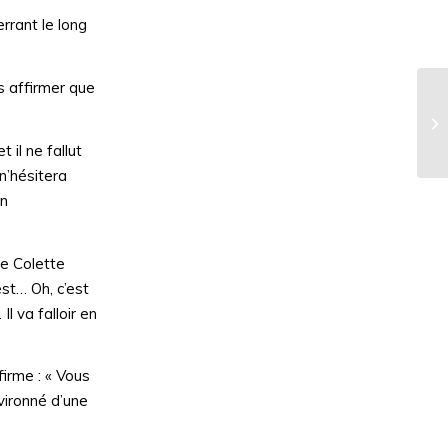
rrant le long
is affirmer que
La
 il ne fallut
n’hésitera
en
e Colette
st… Oh, c’est
l va falloir en
firme : « Vous
nvironné d’une