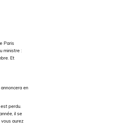
e Paris
u ministre :
mbre. Et
e annoncera en
 est perdu.
année, il se
 vous aurez