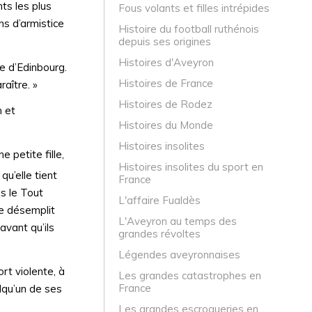
ts les plus
Fous volants et filles intrépides
ns d’armistice
Histoire du football ruthénois
depuis ses origines
Histoires d'Aveyron
ue d’Edinbourg.
Histoires de France
aître. »
Histoires de Rodez
n et
Histoires du Monde
Histoires insolites
 petite fille,
Histoires insolites du sport en
u’elle tient
France
ns le Tout
L'affaire Fualdès
ne désemplit
L'Aveyron au temps des
avant qu’ils
grandes révoltes
Légendes aveyronnaises
ort violente, à
Les grandes catastrophes en
France
elqu’un de ses
Les grandes escroqueries en