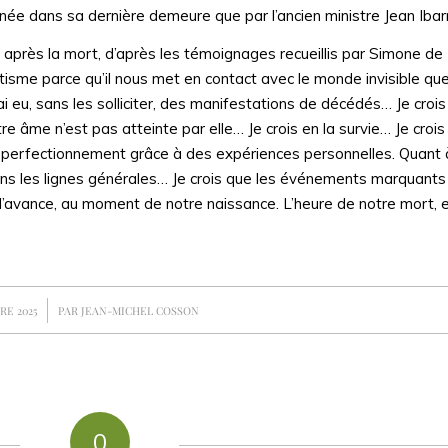
agnée dans sa dernière demeure que par l’ancien ministre Jean Iba
après la mort, d’après les témoignages recueillis par Simone de
iritisme parce qu’il nous met en contact avec le monde invisible qu
ai eu, sans les solliciter, des manifestations de décédés… Je croi
re âme n’est pas atteinte par elle… Je crois en la survie… Je crois
e perfectionnement grâce à des expériences personnelles. Quant à
ans les lignes générales… Je crois que les événements marquants 
ts d’avance, au moment de notre naissance. L’heure de notre mort, 
RE 2025
PAR
JEAN-MICHEL COSSON
0