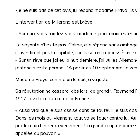
-Je ne suis pas de cet avis, lui répond madame Fraya. Ils
L’intervention de Millerand est brève :
« Sur quoi vous fondez-vous, madame, pour manifester u
La voyante n’hésite pas. Calme, elle répond sans ambages
n’investiront pas la capitale, car ils seront repoussés in e
« Sur un rêve que j’ai eu la nuit dernière, j’ai vu les Alle
j’entendis cette phrase : “A partir du 10 septembre, le ve
Madame Fraya, comme on le sait, a vu juste.
Sa réputation ne cessera, dès lors, de grandir. Raymond 
1917 la victoire future de la France.
« Aussi vrai que je suis assise dans ce fauteuil, je suis 
Dans les mois qui viennent, tout va se liguer contre lui. Au su
produira un heureux événement. Un grand coup de barre 
appelée au pouvoir. »