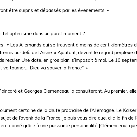
 vont être surpris et dépassés par les événements. »
n tel optimisme dans un pareil moment ?
 : « Les Allemands qui se trouvent à moins de cent kilomètres d
xtremis au-delà de l’Aisne. » Ajoutant, devant le regard perplexe d
mands reculer. Une date, en gros plan, s’imposait à moi. Le 10 septe
nt va tourner… Dieu va sauver la France”. »
Poincaré et Georges Clemenceau la consulteront. Au premier, ell
absolument certaine de la chute prochaine de l’Allemagne. Le Kaiser
jet de l’avenir de la France, je puis vous dire que, d’ici la fin de l’
sera donné grâce à une puissante personnalité [Clémenceau] que