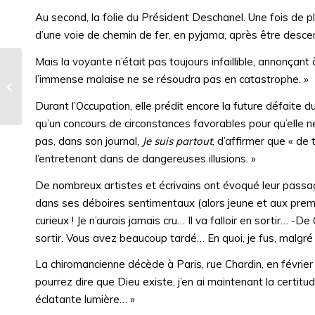
Au second, la folie du Président Deschanel. Une fois de p
d’une voie de chemin de fer, en pyjama, après être descen
Mais la voyante n’était pas toujours infaillible, annonçant
l’immense malaise ne se résoudra pas en catastrophe. »
Raspoutine. « Messager de Dieu »
ou « mauvais ange » ?
Durant l’Occupation, elle prédit encore la future défaite d
qu’un concours de circonstances favorables pour qu’elle ne 
pas, dans son journal,
Je suis partout
, d’affirmer que « de
l’entretenant dans de dangereuses illusions. »
De nombreux artistes et écrivains ont évoqué leur passa
dans ses déboires sentimentaux (alors jeune et aux prem
curieux ! Je n’aurais jamais cru… Il va falloir en sortir… -D
sortir. Vous avez beaucoup tardé… En quoi, je fus, malgré 
La chiromancienne décède à Paris, rue Chardin, en février 
pourrez dire que Dieu existe, j’en ai maintenant la certitu
éclatante lumière… »