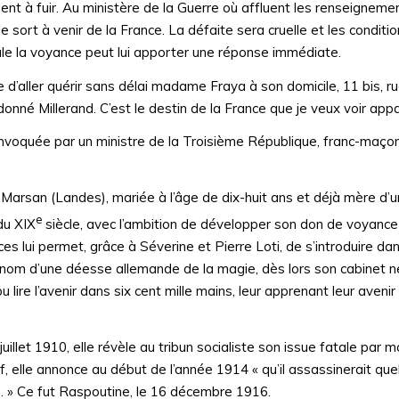
t à fuir. Au ministère de la Guerre où affluent les renseignemen
e sort à venir de la France. La défaite sera cruelle et les conditio
seule la voyance peut lui apporter une réponse immédiate.
re d’aller quérir sans délai madame Fraya à son domicile, 11 bis, r
nné Millerand. C’est le destin de la France que je veux voir appar
onvoquée par un ministre de la Troisième République, franc-maço
arsan (Landes), mariée à l’âge de dix-huit ans et déjà mère d’une
e
du XIX
siècle, avec l’ambition de développer son don de voyance q
s lui permet, grâce à Séverine et Pierre Loti, de s’introduire da
 nom d’une déesse allemande de la magie, dès lors son cabinet 
 lire l’avenir dans six cent mille mains, leur apprenant leur avenir 
 juillet 1910, elle révèle au tribun socialiste son issue fatale par m
ff, elle annonce au début de l’année 1914 « qu’il assassinerait qu
on. » Ce fut Raspoutine, le 16 décembre 1916.