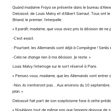
Quand madame Fraya se présente dans le bureau d’Alexandr
Delcassé, de Louis Malvy et d’Albert Sarraut. Tous ont le 
Briand, le premier, l’interpelle :
« Il paraît, madame, que vous avez pris la décision de ne 
-C’est exact.
-Pourtant, les Allemands sont déjà à Compiègne ! Senlis e
-Cela ne change rien à ma décision. Je reste. »
Louis Malvy l’interroge sur le sort réservé à Paris.
« Pensez-vous, madame, que les Allemands vont entrer d
-Non, ils n’entreront pas… Aux environs du 10 septembre, i
plan. »
Delcassé fait part de son scepticisme face à cette prédic
« N’oublions tout de même pas que l’ennemi dispose de st