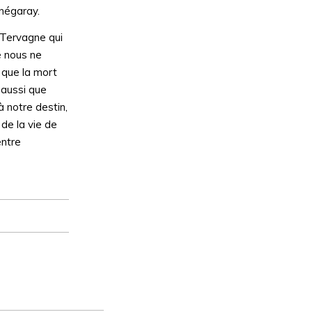
rnégaray.
 Tervagne qui
e nous ne
s que la mort
 aussi que
 notre destin,
de la vie de
entre