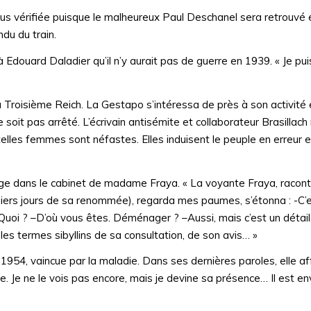
lus vérifiée puisque le malheureux Paul Deschanel sera retrouvé e
du du train.
 à Edouard Daladier qu’il n’y aurait pas de guerre en 1939. « Je pu
u Troisième Reich. La Gestapo s’intéressa de près à son activité et
soit pas arrêté. L’écrivain antisémite et collaborateur Brasillach 
 telles femmes sont néfastes. Elles induisent le peuple en erreur 
ge dans le cabinet de madame Fraya. « La voyante Fraya, racont
iers jours de sa renommée), regarda mes paumes, s’étonna : -C’e
e Quoi ? –D’où vous êtes. Déménager ? –Aussi, mais c’est un détail. I
les termes sibyllins de sa consultation, de son avis… »
1954, vaincue par la maladie. Dans ses dernières paroles, elle af
de. Je ne le vois pas encore, mais je devine sa présence… Il est e