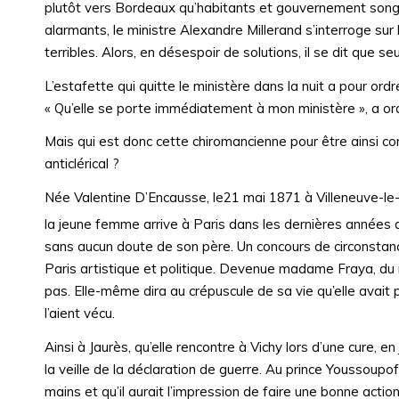
plutôt vers Bordeaux qu’habitants et gouvernement songen
alarmants, le ministre Alexandre Millerand s’interroge sur l
terribles. Alors, en désespoir de solutions, il se dit que 
L’estafette qui quitte le ministère dans la nuit a pour ord
« Qu’elle se porte immédiatement à mon ministère », a ordo
Mais qui est donc cette chiromancienne pour être ainsi c
anticlérical ?
Née Valentine D’Encausse, le21 mai 1871 à Villeneuve-le-M
la jeune femme arrive à Paris dans les dernières années 
sans aucun doute de son père. Un concours de circonstance
Paris artistique et politique. Devenue madame Fraya, du
pas. Elle-même dira au crépuscule de sa vie qu’elle avait pu
l’aient vécu.
Ainsi à Jaurès, qu’elle rencontre à Vichy lors d’une cure, en
la veille de la déclaration de guerre. Au prince Youssoupo
mains et qu’il aurait l’impression de faire une bonne acti