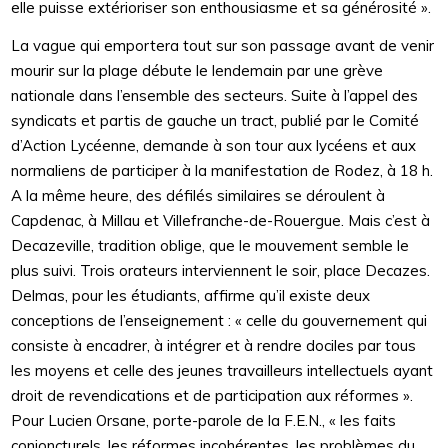
elle puisse extérioriser son enthousiasme et sa générosité ».
La vague qui emportera tout sur son passage avant de venir
mourir sur la plage débute le lendemain par une grève
nationale dans l’ensemble des secteurs. Suite à l’appel des
syndicats et partis de gauche un tract, publié par le Comité
d’Action Lycéenne, demande à son tour aux lycéens et aux
normaliens de participer à la manifestation de Rodez, à 18 h.
A la même heure, des défilés similaires se déroulent à
Capdenac, à Millau et Villefranche-de-Rouergue. Mais c’est à
Decazeville, tradition oblige, que le mouvement semble le
plus suivi. Trois orateurs interviennent le soir, place Decazes.
Delmas, pour les étudiants, affirme qu’il existe deux
conceptions de l’enseignement : « celle du gouvernement qui
consiste à encadrer, à intégrer et à rendre dociles par tous
les moyens et celle des jeunes travailleurs intellectuels ayant
droit de revendications et de participation aux réformes ».
Pour Lucien Orsane, porte-parole de la F.E.N., « les faits
conjoncturels, les réformes incohérentes, les problèmes du