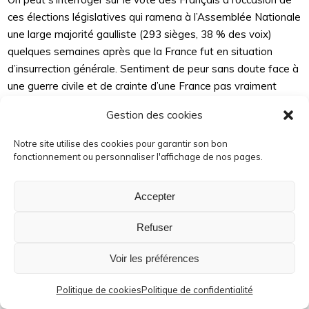
ces élections législatives qui ramena à l’Assemblée Nationale
une large majorité gaulliste (293 sièges, 38 % des voix)
quelques semaines après que la France fut en situation
d’insurrection générale. Sentiment de peur sans doute face à
une guerre civile et de crainte d’une France pas vraiment
prête à épouser des idées de révolution. Appel aussi au
Gestion des cookies
boycott de la part des organisations d’extrême gauche, ce
qui fut une erreur stratégique. Vote à vingt et un ans,
Notre site utilise des cookies pour garantir son bon
empêchant les jeunes de s’exprimer par les urnes.
fonctionnement ou personnaliser l'affichage de nos pages.
En Aveyron, on prend les mêmes et l’on recommence.
Accepter
Boscary-Monsservin, élu député depuis 1951, passe au
premier tour avec 76 % des voix. A Villefranche, Robert
Refuser
Fabre est élu difficilement au deuxième tour. Enfin, à Millau,
c’est le conseiller général de Salles-Curan Louis Delmas,
Voir les préférences
candidat U.N.R., qui est élu dès le premier tour.
Politique de cookies
Politique de confidentialité
Pour tous ceux qui s’étaient investis et avaient cru que…, le