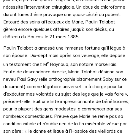
nécessite l’intervention chirurgicale. Un abus de chloroforme
durant l’anesthésie provoque une quasi-cécité du patient.
Entouré des soins affectueux de Marie, Paulin Talabot
gèrera encore quelques affaires jusqu’à son décès, au
château du Roucas, le 21 mars 1885.
Paulin Talabot a amassé une immense fortune qu’il lègue à
son épouse. Dix-sept mois après son veuvage, elle dépose
e
un testament chez M
Raynaud, son notaire marseillais.
Faute de descendance directe, Marie Talabot désigne son
neveu Paul Savy (elle orthographie bizarrement Saby sur ce
document) comme légataire universel… « à charge pour lui
d’exécuter mes volontés au sujet des legs que je vais faire »,
précise-t-elle. Suit une liste impressionnante de bénéficiaires,
pour la plupart des gens modestes, à commencer par ses
nombreux domestiques. Preuve que Marie ne renie pas sa
condition initiale et n’oublie rien de la fin misérable vécue par
son père : « Je donne et lègue à l’Hospice des vieillards de