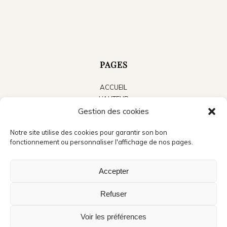
PAGES
ACCUEIL
L’AUTEUR
LES LIVRES
Gestion des cookies
LE BLOG
Notre site utilise des cookies pour garantir son bon
ACTUALITÉS
fonctionnement ou personnaliser l'affichage de nos pages.
PRESSE
CONTACT
Accepter
Refuser
Voir les préférences
©Copyright - Jean Michel Cosson - Crédits photo accueil : André Méravilles -