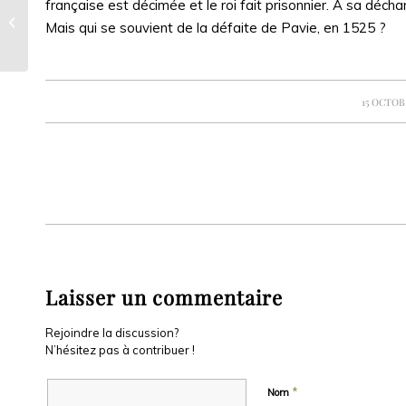
française est décimée et le roi fait prisonnier. A sa décha
L’or disparu des Templiers
Mais qui se souvient de la défaite de Pavie, en 1525 ?
/
15 OCTOB
Laisser un commentaire
Rejoindre la discussion?
N’hésitez pas à contribuer !
*
Nom