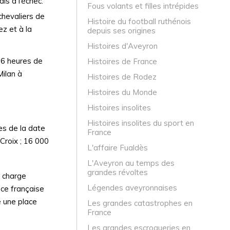
is à l’échec.
Fous volants et filles intrépides
chevaliers de
Histoire du football ruthénois
ez et à la
depuis ses origines
Histoires d'Aveyron
16 heures de
Histoires de France
Milan à
Histoires de Rodez
Histoires du Monde
Histoires insolites
Histoires insolites du sport en
es de la date
France
-Croix ; 16 000
L'affaire Fualdès
L'Aveyron au temps des
grandes révoltes
A charge
Légendes aveyronnaises
ce française
e une place
Les grandes catastrophes en
France
Les grandes escroqueries en