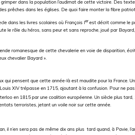
 grimper dans la population l’audimat de cette victoire. Des tex
 des prêches dans les églises. De quoi faire monter la fibre patriot
er
cle dans les livres scolaires où François I
est décrit comme le p
ute le rôle du héros, sans peur et sans reproche, joué par Bayard,
gende romanesque de cette chevalerie en voie de disparition, écr
ux chevalier Bayard ».
eux qui pensent que cette année-là est maudite pour la France. Un 
. Louis XIV trépasse en 1715, ajoutant à la confusion. Pour ne pas
terloo en 1815 par une coalition européenne. Un siècle plus tard, 
ats terroristes, jetant un voile noir sur cette année.
an, il n’en sera pas de même dix ans plus tard quand, à Pavie, l’