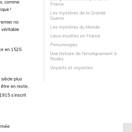
tes, comme
France
ique !
Les mystères de la Grande
Guerre
remier roi
Les mystères du Monde
 véritable
Lieux insolites en France
Personnages
ite en 1525
Une histoire de l'enseignement à
Rodez
Voyants et voyantes
siècle plus
 être en reste,
1915 s’inscrit
armée