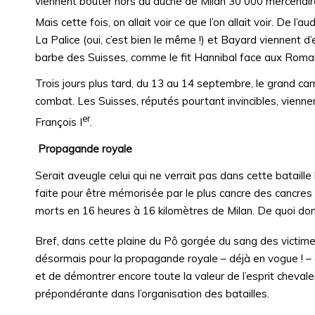
viennent bouter hors du duché de Milan 30 000 mercenaires
Mais cette fois, on allait voir ce que l’on allait voir. De l’
La Palice (oui, c’est bien le même !) et Bayard viennent d’
barbe des Suisses, comme le fit Hannibal face aux Romai
Trois jours plus tard, du 13 au 14 septembre, le grand 
combat. Les Suisses, réputés pourtant invincibles, vienn
er
François I
.
Propagande royale
Serait aveugle celui qui ne verrait pas dans cette bataill
faite pour être mémorisée par le plus cancre des cancres ; 
morts en 16 heures à 16 kilomètres de Milan. De quoi do
Bref, dans cette plaine du Pô gorgée du sang des victime
désormais pour la propagande royale – déjà en vogue ! 
et de démontrer encore toute la valeur de l’esprit chevale
prépondérante dans l’organisation des batailles.