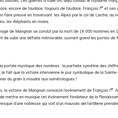
 suisses. Les guerres d’Italie ont déjà conduit le royaume frança
er
audace, encore de l’audace, toujours de l’audace, François I
et ses 
en faire preuve en traversant les Alpes par le col de Larche, au n
ns, les éléphants en moins.
carnage de Marignan se conclut par la mort de 16 000 hommes en 
ent de subir une défaite mémorable, ouvrant grand les portes de 
e la portée mystique des nombres : la parfaite symétrie des chiffr
le fait que la victoire intervienne le jour symbolique de la Sainte
nner du grain à moudre aux numérologues !
er
s, la victoire de Marignan consacre l’avènement de François I
. 
– de mettre en musique cet événement fondateur de la Renaissan
resque d’une noblesse qui voit d’un mauvais œil l’artillerie prendr