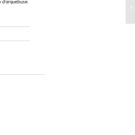
up d’arquebuse.
An
l’