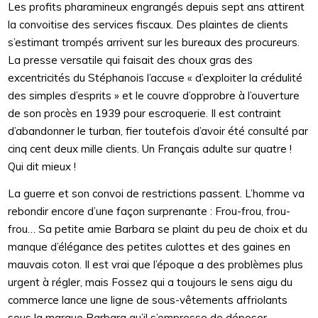
Les profits pharamineux engrangés depuis sept ans attirent
la convoitise des services fiscaux. Des plaintes de clients
s’estimant trompés arrivent sur les bureaux des procureurs.
La presse versatile qui faisait des choux gras des
excentricités du Stéphanois l’accuse « d’exploiter la crédulité
des simples d’esprits » et le couvre d’opprobre à l’ouverture
de son procès en 1939 pour escroquerie. Il est contraint
d’abandonner le turban, fier toutefois d’avoir été consulté par
cinq cent deux mille clients. Un Français adulte sur quatre !
Qui dit mieux !
La guerre et son convoi de restrictions passent. L’homme va
rebondir encore d’une façon surprenante : Frou-frou, frou-
frou… Sa petite amie Barbara se plaint du peu de choix et du
manque d’élégance des petites culottes et des gaines en
mauvais coton. Il est vrai que l’époque a des problèmes plus
urgent à régler, mais Fossez qui a toujours le sens aigu du
commerce lance une ligne de sous-vêtements affriolants
sous la marque Barbara qu’il s’empresse de déposer.