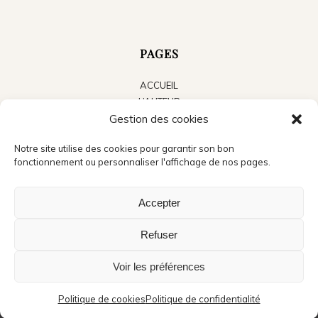
PAGES
ACCUEIL
L’AUTEUR
LES LIVRES
Gestion des cookies
LE BLOG
Notre site utilise des cookies pour garantir son bon
ACTUALITÉS
fonctionnement ou personnaliser l'affichage de nos pages.
PRESSE
CONTACT
Accepter
Refuser
Voir les préférences
©Copyright - Jean Michel Cosson - Crédits photo accueil : André Méravilles -
Création du site : Audrey,
La boite à pixels
Politique de cookies
Politique de confidentialité
Mentions légales
Politique de confidentialité
Politique de cookies (UE)