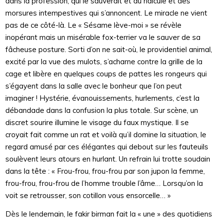
dans la profession, qui le sauverait et du ridicule et des
morsures intempestives qui s’annoncent. Le miracle ne vient
pas de ce côté-là. Le « Sésame lève-moi » se révèle
inopérant mais un misérable fox-terrier va le sauver de sa
fâcheuse posture. Sorti d’on ne sait-où, le providentiel animal,
excité par la vue des mulots, s’acharne contre la grille de la
cage et libère en quelques coups de pattes les rongeurs qui
s’égayent dans la salle avec le bonheur que l’on peut
imaginer ! Hystérie, évanouissements, hurlements, c’est la
débandade dans la confusion la plus totale. Sur scène, un
discret sourire illumine le visage du faux mystique. Il se
croyait fait comme un rat et voilà qu’il domine la situation, le
regard amusé par ces élégantes qui debout sur les fauteuils
soulèvent leurs atours en hurlant. Un refrain lui trotte soudain
dans la tête : « Frou-frou, frou-frou par son jupon la femme,
frou-frou, frou-frou de l’homme trouble l’âme… Lorsqu’on la
voit se retrousser, son cotillon vous ensorcelle… »
Dès le lendemain, le fakir birman fait la « une » des quotidiens