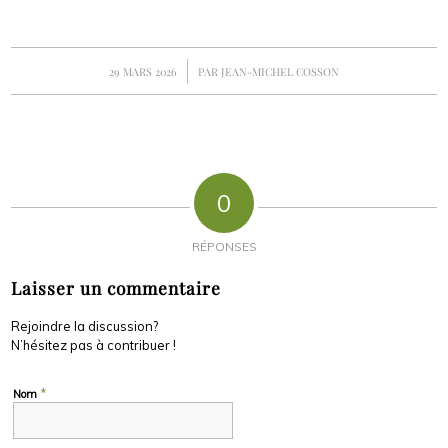
/
29 MARS 2026
PAR
JEAN-MICHEL COSSON
0
RÉPONSES
Laisser un commentaire
Rejoindre la discussion?
N’hésitez pas à contribuer !
*
Nom