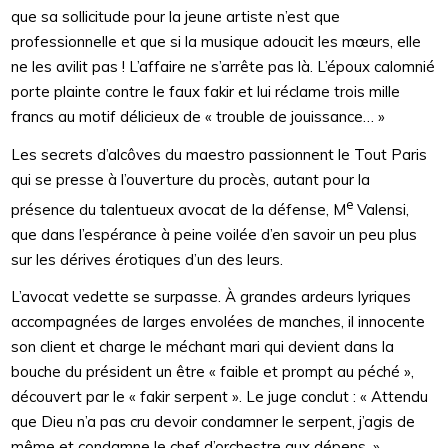
que sa sollicitude pour la jeune artiste n’est que
professionnelle et que si la musique adoucit les mœurs, elle
ne les avilit pas ! L’affaire ne s’arrête pas là. L’époux calomnié
porte plainte contre le faux fakir et lui réclame trois mille
francs au motif délicieux de « trouble de jouissance… »
Les secrets d’alcôves du maestro passionnent le Tout Paris
qui se presse à l’ouverture du procès, autant pour la
e
présence du talentueux avocat de la défense, M
Valensi,
que dans l’espérance à peine voilée d’en savoir un peu plus
sur les dérives érotiques d’un des leurs.
L’avocat vedette se surpasse. À grandes ardeurs lyriques
accompagnées de larges envolées de manches, il innocente
son client et charge le méchant mari qui devient dans la
bouche du président un être « faible et prompt au péché »,
découvert par le « fakir serpent ». Le juge conclut : « Attendu
que Dieu n’a pas cru devoir condamner le serpent, j’agis de
même et condamne le chef d’orchestre aux dépens. »