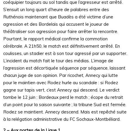
coéquipier toujours au sol tandis que l’agresseur est arrêté.
S’ensuit un long quart d’heure de palabres entre des
Ruthénois maintenant que Buadès a été victime d’une
agression et des Bordelais qui accusent le joueur de
théâtraliser son agression pour faire arrêter la rencontre.
Pourtant, le rapport médical confirme la commotion
cérébrale. A 21h50, le match est définitivement arrêté. En
coulisses, un stadier est à son tour agressé par un supporter.
L’incident du match fait le tour des médias. L’image de
l’agression est décortiquée séquence par séquence, laissant
chacun juge de son opinion. Par ricochet, Annecy qui lutte
pour le maintien avec Rodez hurle au scandale : si Rodez
gagne sur tapis vert, c’est Annecy qui descend. Le verdict
tombe le 12 juin : Bordeaux perd le match ; écope du retrait
d’un point pour la saison suivante ; la tribune Sud est fermée.
Rodez se maintient. Annecy descend. Mais est repêché suite
à la relégation administrative du FC Sochaux-Montbéliard.
2 – Aux portes de la Ligue 1