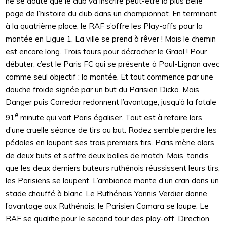
ne se doute que le club va inscrire peut-être la plus belle
page de l’histoire du club dans un championnat. En terminant
à la quatrième place, le RAF s’offre les Play-offs pour la
montée en Ligue 1. La ville se prend à rêver ! Mais le chemin
est encore long. Trois tours pour décrocher le Graal ! Pour
débuter, c’est le Paris FC qui se présente à Paul-Lignon avec
comme seul objectif : la montée. Et tout commence par une
douche froide signée par un but du Parisien Dicko. Mais
Danger puis Corredor redonnent l’avantage, jusqu’à la fatale
e
91
minute qui voit Paris égaliser. Tout est à refaire lors
d’une cruelle séance de tirs au but. Rodez semble perdre les
pédales en loupant ses trois premiers tirs. Paris mène alors
de deux buts et s’offre deux balles de match. Mais, tandis
que les deux derniers buteurs ruthénois réussissent leurs tirs,
les Parisiens se loupent. L’ambiance monte d’un cran dans un
stade chauffé à blanc. Le Ruthénois Yannis Verdier donne
l’avantage aux Ruthénois, le Parisien Camara se loupe. Le
RAF se qualifie pour le second tour des play-off. Direction