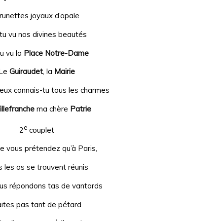
runettes joyaux d’opale
tu vu nos divines beautés
u vu la
Place Notre-Dame
Le
Guiraudet
, la
Mairie
eux connais-tu tous les charmes
illefranche
ma chère
Patrie
e
2
couplet
e vous prétendez qu’à Paris,
 les as se trouvent réunis
us répondons tas de vantards
ites pas tant de pétard