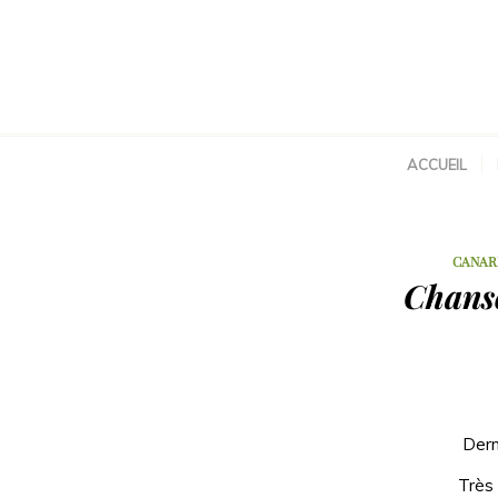
ACCUEIL
CANAR
Chanso
Dern
Très 