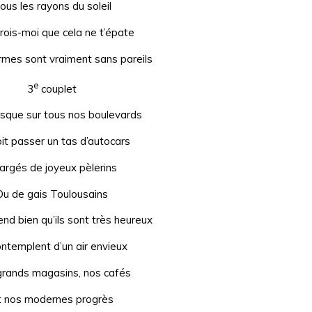
ous les rayons du soleil
rois-moi que cela ne t’épate
rmes sont vraiment sans pareils
e
3
couplet
rsque sur tous nos boulevards
it passer un tas d’autocars
argés de joyeux pèlerins
Ou de gais Toulousains
nd bien qu’ils sont très heureux
contemplent d’un air envieux
rands magasins, nos cafés
t nos modernes progrès