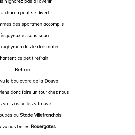
s n’ignorez pas à l’avenir
ici chacun peut se divertir
mmes des sportmen accomplis
rès joyeux et sans souci
 rugbymen dès le clair matin
hantent ce petit refrain
Refrain
vu le boulevard de la
Douve
iens donc faire un tour chez nous
 vrais as on les y trouve
roupés au
Stade Villefranchois
u vu nos belles
Rouergates