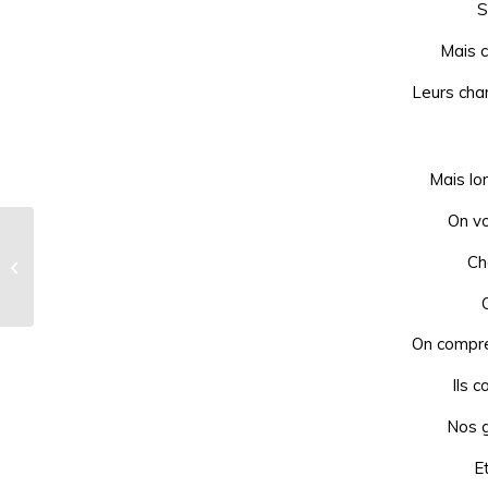
S
Mais c
Leurs cha
Mais lo
On vo
Le triple assassinat de la Bessette.
Ch
1952
On compre
Ils 
Nos g
E