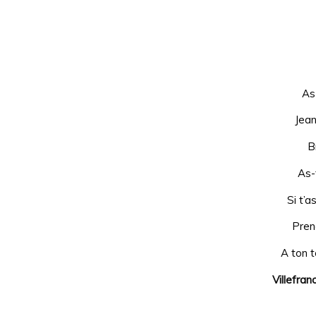
As
Jean
B
As-
Si t’a
Prend
A ton t
Villefran