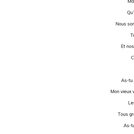
Mai
Qu’
Nous so
T
Et nos
C
As-tu 
Mon vieux v
Les
Tous g
As-t