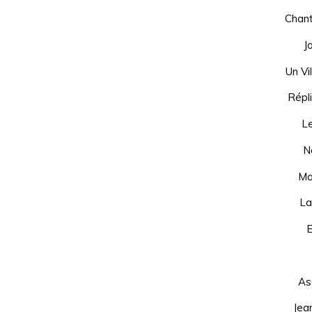
Chan
J
Un Vi
Répl
Le
N
Ma
La
E
As
Jean