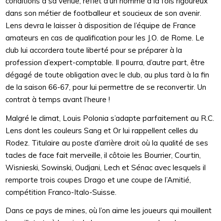
conditions à sa venue, reflet d’un homme à la fois rigoureux
dans son métier de footballeur et soucieux de son avenir.
Lens devra le laisser à disposition de l’équipe de France
amateurs en cas de qualification pour les J.O. de Rome. Le
club lui accordera toute liberté pour se préparer à la
profession d’expert-comptable. Il pourra, d’autre part, être
dégagé de toute obligation avec le club, au plus tard à la fin
de la saison 66-67, pour lui permettre de se reconvertir. Un
contrat à temps avant l’heure !
Malgré le climat, Louis Polonia s’adapte parfaitement au R.C.
Lens dont les couleurs Sang et Or lui rappellent celles du
Rodez. Titulaire au poste d’arrière droit où la qualité de ses
tacles de face fait merveille, il côtoie les Bourrier, Courtin,
Wisnieski, Sowinski, Oudjani, Lech et Sénac avec lesquels il
remporte trois coupes Drago et une coupe de l’Amitié,
compétition Franco-Italo-Suisse.
Dans ce pays de mines, où l’on aime les joueurs qui mouillent