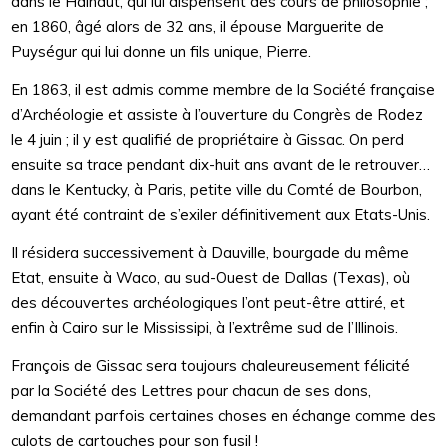
dans le Hainaut, qui lui dispensent des cours de philosophie ;
en 1860, âgé alors de 32 ans, il épouse Marguerite de
Puységur qui lui donne un fils unique, Pierre.
En 1863, il est admis comme membre de la Société française
d’Archéologie et assiste à l’ouverture du Congrès de Rodez
le 4 juin ; il y est qualifié de propriétaire à Gissac. On perd
ensuite sa trace pendant dix-huit ans avant de le retrouver…
dans le Kentucky, à Paris, petite ville du Comté de Bourbon,
ayant été contraint de s’exiler définitivement aux Etats-Unis.
Il résidera successivement à Dauville, bourgade du même
Etat, ensuite à Waco, au sud-Ouest de Dallas (Texas), où
des découvertes archéologiques l’ont peut-être attiré, et
enfin à Cairo sur le Mississipi, à l’extrême sud de l’Illinois.
François de Gissac sera toujours chaleureusement félicité
par la Société des Lettres pour chacun de ses dons,
demandant parfois certaines choses en échange comme des
culots de cartouches pour son fusil !