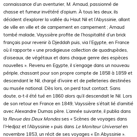
connaissance d’un aventurier, M. Arnaud, passionné de
chasse et fumeur invétéré d’opium. À tous les deux, ils
décident d’explorer la vallée du Haut Nil et l’Abyssinie, allant
de ville en ville et de campement en campement ; Arnaud
tombé malade, Vayssière profite de l’hospitalité d’un brick
français pour revenir à Djeddah puis, via l’Egypte, en France
où il rapporte « une prodigieuse collection de quadrupèdes,
d’oiseaux, de végétaux et dans chaque genre des espèces
nouvelles ». Revenu en Egypte, il s’engage dans un nouveau
périple, chassant pour son propre compte de 1858 à 1859 et
descendant le Nil, chargé d’ivoire et de pelleteries destinées
au musée national. Dès lors, on perd tout contact. Sans
doute, a-t-il été tué en 1860 alors qu’il descendait le Nil. Lors
de son retour en France en 1849, Vayssière s’était lié d’amitié
avec Alexandre Dumas père. L’année suivante, il publia dans
la
Revue des Deux Mondes
ses « Scènes de voyages dans
l’Hedjaz et l’Abyssinie » puis dans
Le Moniteur Universel
en
novembre 1853, un récit de ses voyages « En Abyssinie ».