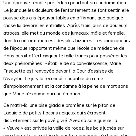
Une épreuve terrible précèdera pourtant sa condamnation.
Le jour que les douleurs de l’enfantement se font sentir, elle
pousse des cris épouvantables en affirmant que quelque
chose lui dévore les entrailles. Après trois jours de douleurs
atroces, elle met au monde des jumeaux, mâle et femelle,
dont la conformation est des plus bizarres. Les chroniqueurs
de l’époque rapportent même que l’école de médecine de
Paris aurait offert cinquante mille francs pour posséder les
deux phénomènes. Rétablie de sa convalescence, Marie
Frisquette est renvoyée devant la Cour d’assises de
l’Aveyron. Le jury la reconnaît coupable du crime
d’empoisonnement et la condamne à la peine de mort sans
que Marie n’exprime aucune émotion.
Ce matin-là, une bise glaciale promène sur le piton de
Laguiole de petits flocons neigeux qui s’écrasent
discrètement sur le pavé givré. Avec sa sale gueule, la
« Veuve » est arrivée la veille de rodez, les bois juchés sur
une charrette, escortée de quatre gendarmes à cheval. Vers