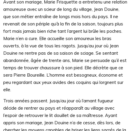
Avant son mariage, Marie Frisquette a entretenu une relation
amoureuse avec un scieur de long du village, Jean Douine,
que son métier entraîne de longs mois hors du pays. Il ne
revenait de son périple qu’à la fin de la saison, toujours plus
fort mais jamais bien riche tant l’argent lui brûle les poches.
Marie n’en a cure. Elle accueille son amoureux les bras
ouverts, à la vue de tous les ragots. Jusqu’au jour où Jean
Douine ne rentre pas de sa saison de sciage. Se sentant
abandonnée, âgée de trente ans, Marie se persuade qu’il est
temps de trouver chaussure à son pied. Elle décrète que ce
sera Pierre Boureille. L’homme est besogneux, économe et
peu regardant aux yeux avides des coquins qui lorgnent sur
elle.
Trois années passent. Jusqu’au jour où l’amant fugueur
décide de rentrer au pays et réapparaît au village avec
l’espoir de retrouver le lit douillet de sa maîtresse. Ayant
appris son mariage, Jean Douine n’a de cesse, dès lors, de
chercher les moyens capables de briser les liens sacrés de la