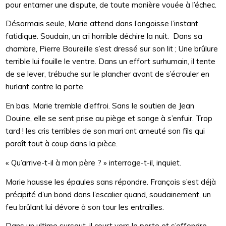
pour entamer une dispute, de toute manière vouée à l’échec.
Désormais seule, Marie attend dans l’angoisse l’instant
fatidique. Soudain, un cri horrible déchire la nuit. Dans sa
chambre, Pierre Boureille s’est dressé sur son lit ; Une brûlure
terrible lui fouille le ventre. Dans un effort surhumain, il tente
de se lever, trébuche sur le plancher avant de s’écrouler en
hurlant contre la porte.
En bas, Marie tremble d’effroi. Sans le soutien de Jean
Douine, elle se sent prise au piège et songe à s’enfuir. Trop
tard ! les cris terribles de son mari ont ameuté son fils qui
paraît tout à coup dans la pièce.
« Qu’arrive-t-il à mon père ? » interroge-t-il, inquiet.
Marie hausse les épaules sans répondre. François s’est déjà
précipité d’un bond dans l’escalier quand, soudainement, un
feu brûlant lui dévore à son tour les entrailles.
Dans un ultime sursaut, il court vers la porte et s’effondre