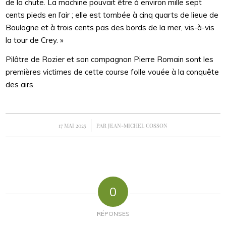
de la chute. La machine pouvait être à environ mille sept
cents pieds en l’air ; elle est tombée à cinq quarts de lieue de
Boulogne et à trois cents pas des bords de la mer, vis-à-vis
la tour de Crey. »
Pilâtre de Rozier et son compagnon Pierre Romain sont les
premières victimes de cette course folle vouée à la conquête
des airs.
/
17 MAI 2025
PAR
JEAN-MICHEL COSSON
0
RÉPONSES