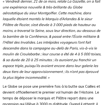
«
Vendredi dernier, 21 de ce mois, relate La Gazette, on a fait
une expérience nouvelle & très-brillante du Globe
aérostatique du sieur Montgolfier. Cette machine, dans
laquelle étoient montés le Marquis d’Arlandes & le sieur
Pilâtre de Rozier, s’est élevée à 3 000 pieds de hauteur au
moins, a traversé la Seine, sous leur direction, au-dessous de
la barrière de la Conférence, & passé entre l’École militaire &
l’Hôtel des Invalides. Les intrépides voyageurs l’ont fait
descendre dans la campagne au-delà de Paris, vis-à-vis le
moulin de Croulebarbe ; leur course a été de 4 à 5 000 toises,
& sa durée de 20 à 25 minutes ; ils auroient pu franchir un
espace triple, puisqu’ils avoient encore dans leur galerie les
deux tiers de leur approvisionnement ; ils n’ont pas éprouvé
la plus légère incommodité. »
Le Globe se pose une première fois à la butte aux Cailles et
devient officiellement le premier vol humain de l’Histoire. Le
temps de déposer le marquis et Pilâtre repart dans une
ascension qui l’élève à 3000 m d’altitude. Quand il atterrit, il