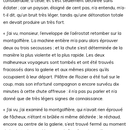
considérable, a cédé, et s’est seulement déchirée sans
éclater ; car un paysan, éloigné de cent pas, n’a entendu, m’a-
t-il dit, qu’un bruit très léger, tandis qu’une détonation totale
en devait produire un très fort.
« J’ai vu, monsieur, l’enveloppe de l’aérostat retomber sur la
montgolfière. La machine entière m’a paru alors éprouver
deux ou trois secousses ; et la chute s’est déterminée de la
manière la plus violente et la plus rapide. Les deux
malheureux voyageurs sont tombés et ont été trouvés
fracassés dans la galerie et aux mêmes places qu’ils
occupaient à leur départ. Pilâtre de Rozier a été tué sur le
coup, mais son infortuné compagnon a encore survécu dix
minutes à cette chute affreuse : il n’a pas pu parler et n’a
donné que de très légers signes de connaissance.
« J’ai vu, j’ai examiné la montgolfière, qui n’avait rien éprouvé
de fâcheux, n’étant ni brûlée ni même déchirée ; le réchaud,
encore au centre de la galerie, s’est trouvé fermé au moment