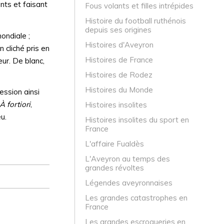
nts et faisant
Fous volants et filles intrépides
Histoire du football ruthénois
depuis ses origines
ondiale ;
Histoires d'Aveyron
 cliché pris en
Histoires de France
eur. De blanc,
Histoires de Rodez
Histoires du Monde
ession ainsi
À fortiori
,
Histoires insolites
u.
Histoires insolites du sport en
France
L'affaire Fualdès
L'Aveyron au temps des
grandes révoltes
Légendes aveyronnaises
Les grandes catastrophes en
France
Les grandes escroqueries en