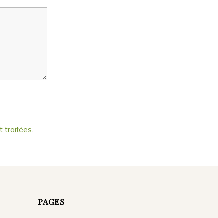
t traitées
.
PAGES