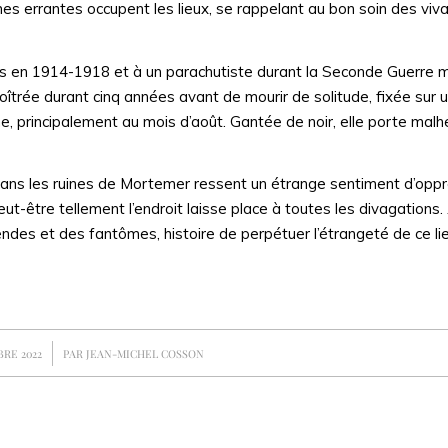
s errantes occupent les lieux, se rappelant au bon soin des viva
s en 1914-1918 et à un parachutiste durant la Seconde Guerre m
îtrée durant cinq années avant de mourir de solitude, fixée sur un
ne, principalement au mois d’août. Gantée de noir, elle porte malh
e dans les ruines de Mortemer ressent un étrange sentiment d’oppr
ut-être tellement l’endroit laisse place à toutes les divagations.
es et des fantômes, histoire de perpétuer l’étrangeté de ce lie
RE 2022
PAR
JEAN-MICHEL COSSON